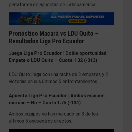
plataforma de apuestas de Latinoamérica.
Pronóstico Macará vs LDU Quito –
Resultados Liga Pro Ecuador
Juega Liga Pro Ecuador | Doble oportunidad:
Empate o LDU Quito – Cuota 1.32 (-313)
LDU Quito llega con una racha de 3 empates y 2
victorias en sus últimos 5 enfrentamientos.
Apuesta Liga Pro Ecuador | Ambos equipos
marcan – No – Cuota 1.75 (-134)
Ambos equipos no han marcado en 3 de los
últimos 5 encuentros directos.