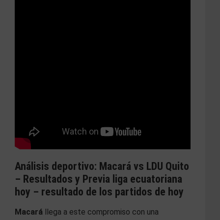
Análisis deportivo:
Macará vs LDU Quito
–
Resultados y Previa liga ecuatoriana
hoy – resultado de los partidos de hoy
Macará
llega a este compromiso con una