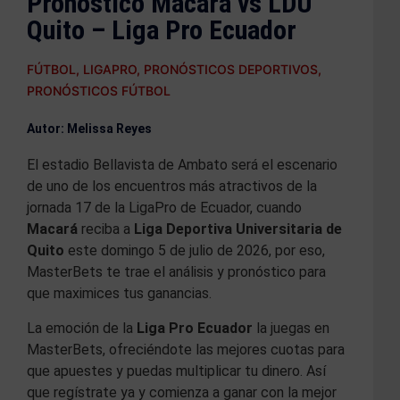
Pronóstico Macará vs LDU
Quito – Liga Pro Ecuador
FÚTBOL
,
LIGAPRO
,
PRONÓSTICOS DEPORTIVOS
,
PRONÓSTICOS FÚTBOL
Autor: Melissa Reyes
El estadio Bellavista de Ambato será el escenario
de uno de los encuentros más atractivos de la
jornada 17 de la LigaPro de Ecuador, cuando
Macará
reciba a
Liga Deportiva Universitaria de
Quito
este domingo 5 de julio de 2026, por eso,
MasterBets te trae el análisis y pronóstico para
que maximices tus ganancias.
La emoción de la
Liga Pro Ecuador
la juegas en
MasterBets, ofreciéndote las mejores cuotas para
que apuestes y puedas multiplicar tu dinero. Así
que regístrate ya y comienza a ganar con la mejor