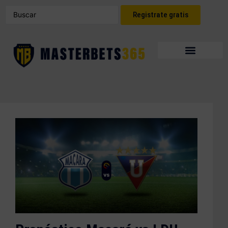
Registrate gratis