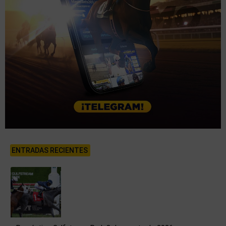
ENTRADAS RECIENTES