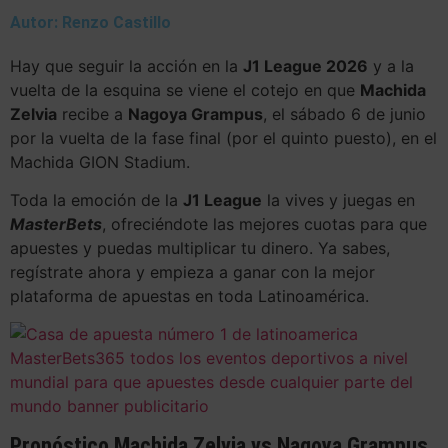
Autor: Renzo Castillo
Hay que seguir la acción en la
J1 League 2026
y a la
vuelta de la esquina se viene el cotejo en que
Machida
Zelvia
recibe a
Nagoya Grampus
, el sábado 6 de junio
por la vuelta de la fase final (por el quinto puesto), en el
Machida GION Stadium.
Toda la emoción de la
J1 League
la vives y juegas en
MasterBets
, ofreciéndote las mejores cuotas para que
apuestes y puedas multiplicar tu dinero. Ya sabes,
regístrate ahora y empieza a ganar con la mejor
plataforma de apuestas en toda Latinoamérica.
Pronóstico Machida Zelvia vs Nagoya Grampus