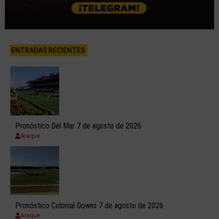
ENTRADAS RECIENTES
Pronóstico Del Mar 7 de agosto de 2026
Araque
Pronóstico Colonial Downs 7 de agosto de 2026
Araque