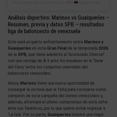
Una publicación compartida por SPB
(@spbvenoficial)
Análisis deportivo: Marinos vs Guaiqueríes –
Resumen, previa y datos SPB – resultados
liga de baloncesto de venezuela
Este será el quinto enfrentamiento entre
Marinos y
Guaiqueríes
en esta
Gran Final
de la temporada
2026
de la
SPB,
que tiene adelante al ‘Acorazado Oriental’
con una ventaja de
3-1
ante los insulares en la ‘Serie
del Ferry’ entre los conjuntos orientales del
baloncesto venezolano.
Ahora,
Marinos
tiene una nueva oportunidad de
conseguir la victoria que le falta para coronarse como
campeón de esta campaña del torneo venezolano y,
además, afrontará el último compromiso de esta zafra
ante sus fanáticos, por lo que quiere evitar regresar a
‘La Isla’. Por su parte,
Guaiqueríes
mostró una mejor