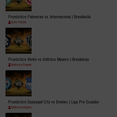
Pronóstico Palmeiras vs. Internacional | Brasileirão
Italo Verde
Pronóstico Remo vs Atlético Mineiro | Brasileirao
Melissa Reyes
Pronóstico Guayaquil City vs Emelec | Liga Pro Ecuador
Melissa Reyes