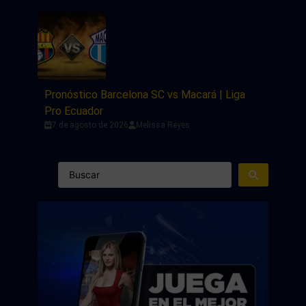
Pronóstico Barcelona SC vs Macará | Liga
Pro Ecuador
7 de agosto de 2026
Melissa Reyes