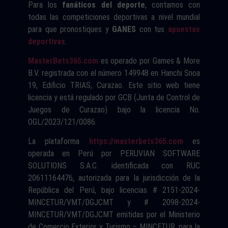
Para los
fanáticos del deporte
, contamos con
todas las competiciones deportivas a nivel mundial
para que pronostiques y
GANES
con tus
apuestas
deportivas
.
MasterBets365.com
es operado por Games & More
B.V. registrada con el número 149948 en Hanchi Snoa
19, Edificio TRIAS, Curazao. Este sitio web tiene
licencia y está regulado por GCB (Junta de Control de
Juegos de Curazao) bajo la licencia No.
OGL/2023/121/0086.
La plataforma
https://masterbets365.com
es
operada en Perú por PERUVIAN SOFTWARE
SOLUTIONS S.A.C. identificada con RUC
20611164476, autorizada para la jurisdicción de la
República del Perú, bajo licencias # 2151-2024-
MINCETUR/VMT/DGJCMT y # 2098-2024-
MINCETUR/VMT/DGJCMT emitidas por el Ministerio
de Comercio Exterior y Turismo – MINCETUR, para la