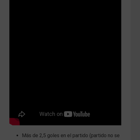
Más de 2,5 goles en el partido (partido no se