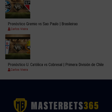
Pronóstico Gremio vs Sao Paulo | Brasileirao
Carlos Vieira
Pronóstico U. Católica vs Cobresal | Primera División de Chile
Carlos Vieira