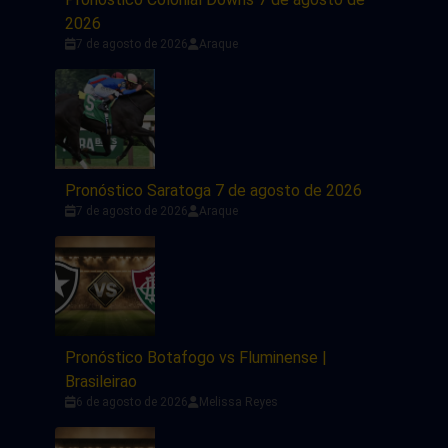
2026
7 de agosto de 2026
Araque
Pronóstico Saratoga 7 de agosto de 2026
7 de agosto de 2026
Araque
Pronóstico Botafogo vs Fluminense |
Brasileirao
6 de agosto de 2026
Melissa Reyes