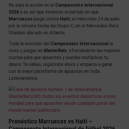
No para la acción en el
Campeonato Internacional
2026
y es así que tenemos el partido en que
Marruecos
juega contra
Haití
, el miércoles 24 de junio
por la tercera fecha del Grupo C, en el Mercedes-Benz
Stadium ubicado en Atlanta.
Toda la emoción del
Campeonato Internacional
la
vives y juegas en
MasterBets
, ofreciéndote las mejores
cuotas para que apuestes y puedas multiplicar tu
dinero. Ya sabes, regístrate ahora y empieza a ganar
con la mejor plataforma de apuestas en toda
Latinoamérica.
Pronóstico Marruecos vs Haití –
Campeonato Internacional de fútbol 2026