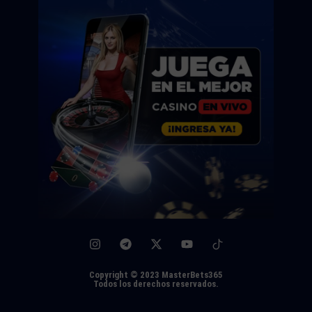
Copyright © 2023 MasterBets365
Todos los derechos reservados.