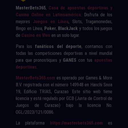
MasterBets365
,
Casa de apuestas deportivas y
Casino Online en Latinoamérica
. Disfruta de los
mejores
Juegos en Línea
, Slots, Tragamonedas,
Bingo en Línea,
Poker
,
BlackJack
y todos los juegos
de
Casino en Vivo
en un solo lugar.
Para los
fanáticos del deporte
, contamos con
todas las competiciones deportivas a nivel mundial
para que pronostiques y
GANES
con tus
apuestas
deportivas
.
MasterBets365.com
es operado por Games & More
B.V. registrada con el número 149948 en Hanchi Snoa
19, Edificio TRIAS, Curazao. Este sitio web tiene
licencia y está regulado por GCB (Junta de Control de
Juegos de Curazao) bajo la licencia No.
OGL/2023/121/0086.
La plataforma
https://masterbets365.com
es