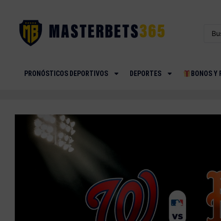
PRONÓSTICOS DEPORTIVOS
DEPORTES
BONOS Y