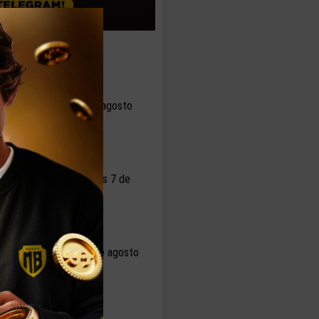
NTES
onóstico Del Mar 7 de agosto
 2026
Araque
onóstico Colonial Downs 7 de
osto de 2026
Araque
onóstico Saratoga 7 de agosto
 2026
Araque