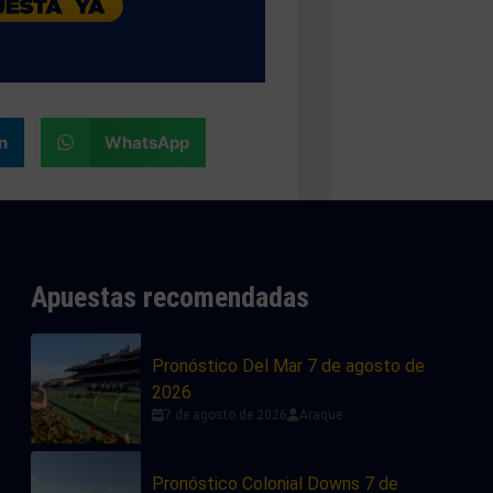
n
WhatsApp
Apuestas recomendadas
Pronóstico Del Mar 7 de agosto de
2026
7 de agosto de 2026
Araque
Pronóstico Colonial Downs 7 de