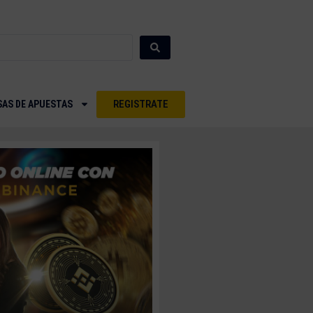
REGISTRATE
SAS DE APUESTAS