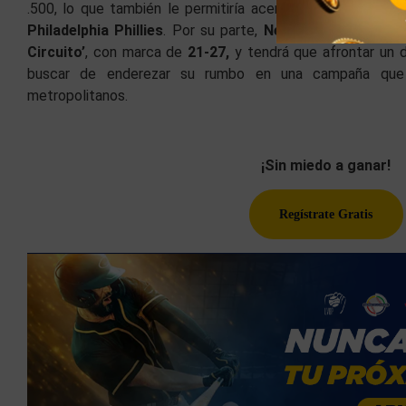
.500, lo que también le permitiría acercarse a la segunda
Philadelphia Phillies
. Por su parte,
New York
está en e
Circuito’
, con marca de
21-27,
y tendrá que afrontar un d
buscar de enderezar su rumbo en una campaña que 
metropolitanos.
¡Sin miedo a ganar!
Regístrate Gratis