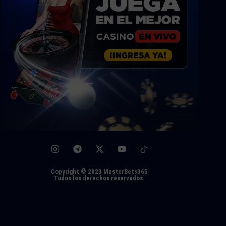
Copyright © 2023 MasterBets365
Todos los derechos reservados.