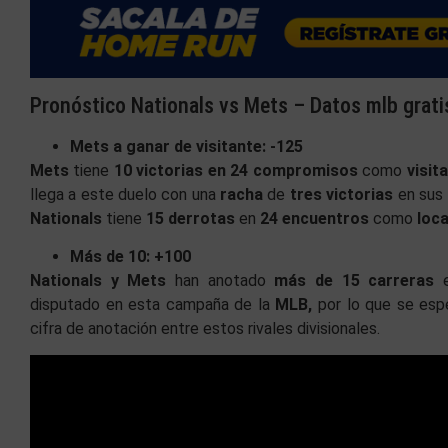
Pronóstico Nationals vs Mets – Datos mlb grati
Mets a ganar de visitante: -125
Mets
tiene
10 victorias en 24 compromisos
como
visit
llega a este duelo con una
racha
de
tres victorias
en sus
Nationals
tiene
15 derrotas
en
24 encuentros
como
loca
Más de 10: +100
Nationals y Mets
han anotado
más de 15 carreras
e
disputado en esta campaña de la
MLB,
por lo que se esp
cifra de anotación entre estos rivales divisionales.