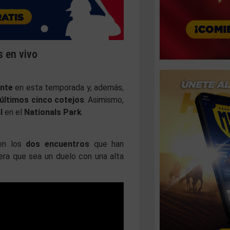
s en vivo
ante
en esta temporada y, además,
últimos cinco cotejos
. Asimismo,
l
en el
Nationals Park
.
n los
dos encuentros
que han
era que sea un duelo con una alta