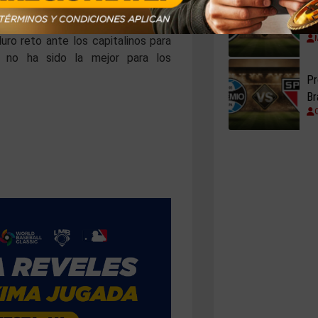
Pr
 plaza de su división ocupada por
Fl
l
último lugar del Este del ‘Viejo
uro reto ante los capitalinos para
no ha sido la mejor para los
Pr
Br