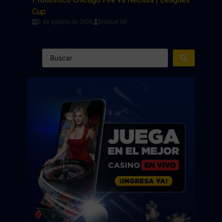
Cup
5 de agosto de 2026
Manuel Gil