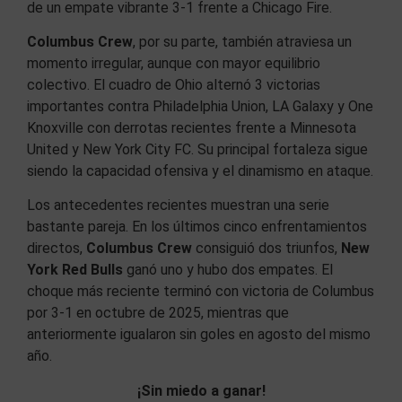
de un empate vibrante 3-1 frente a Chicago Fire.
Columbus Crew
, por su parte, también atraviesa un
momento irregular, aunque con mayor equilibrio
colectivo. El cuadro de Ohio alternó 3 victorias
importantes contra Philadelphia Union, LA Galaxy y One
Knoxville con derrotas recientes frente a Minnesota
United y New York City FC. Su principal fortaleza sigue
siendo la capacidad ofensiva y el dinamismo en ataque.
Los antecedentes recientes muestran una serie
bastante pareja. En los últimos cinco enfrentamientos
directos,
Columbus Crew
consiguió dos triunfos,
New
York Red Bulls
ganó uno y hubo dos empates. El
choque más reciente terminó con victoria de Columbus
por 3-1 en octubre de 2025, mientras que
anteriormente igualaron sin goles en agosto del mismo
año.
¡Sin miedo a ganar!