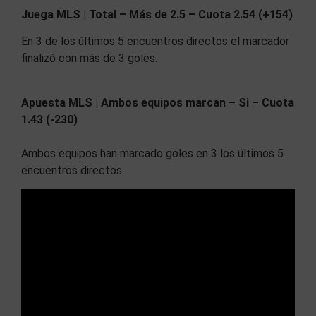
Juega MLS | Total – Más de 2.5 – Cuota 2.54 (+154)
En 3 de los últimos 5 encuentros directos el marcador
finalizó con más de 3 goles.
Apuesta MLS | Ambos equipos marcan – Si – Cuota
1.43 (-230)
Ambos equipos han marcado goles en 3 los últimos 5
encuentros directos.