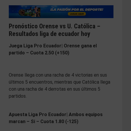
Pronóstico Orense vs U. Católica –
Resultados liga de ecuador hoy
Juega
Liga Pro Ecuador| Orense gana el
partido – Cuota 2.50 (+150)
Orense llega con una racha de 4 victorias en sus
últimos 5 encuentros, mientras que Católica llega
con una racha de 4 derrotas en sus últimos 5
partidos.
Apuesta
Liga Pro Ecuador| Ambos equipos
marcan – Si – Cuota 1.80 (-125)