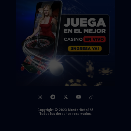
Copyright © 2023 MasterBets365
Todos los derechos reservados.