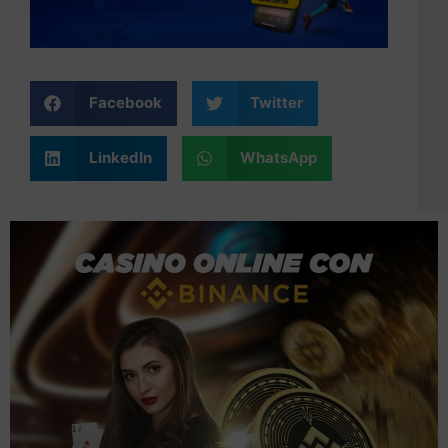
Facebook
Twitter
LinkedIn
WhatsApp