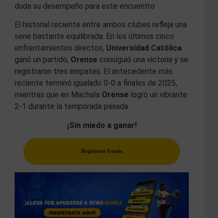
duda su desempeño para este encuentro
El historial reciente entre ambos clubes refleja una
serie bastante equilibrada. En los últimos cinco
enfrentamientos directos,
Universidad Católica
ganó un partido,
Orense
consiguió una victoria y se
registraron tres empates. El antecedente más
reciente terminó igualado 0-0 a finales de 2025,
mientras que en Machala
Orense
logró un vibrante
2-1 durante la temporada pasada.
¡Sin miedo a ganar!
Regístrate Gratis