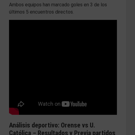
Ambos equipos han marcado goles en 3 de los
últimos 5 encuentros directos.
Análisis deportivo:
Orense vs U.
Católica –
Resultados y Previa partidos