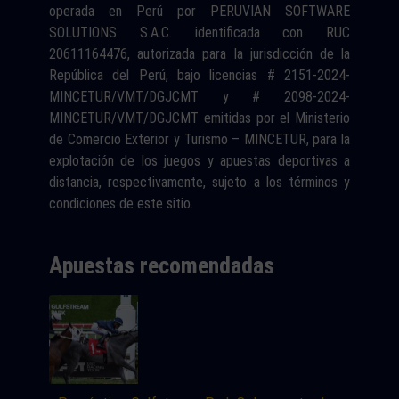
operada en Perú por PERUVIAN SOFTWARE
SOLUTIONS S.A.C. identificada con RUC
20611164476, autorizada para la jurisdicción de la
República del Perú, bajo licencias # 2151-2024-
MINCETUR/VMT/DGJCMT y # 2098-2024-
MINCETUR/VMT/DGJCMT emitidas por el Ministerio
de Comercio Exterior y Turismo – MINCETUR, para la
explotación de los juegos y apuestas deportivas a
distancia, respectivamente, sujeto a los términos y
condiciones de este sitio.
Apuestas recomendadas