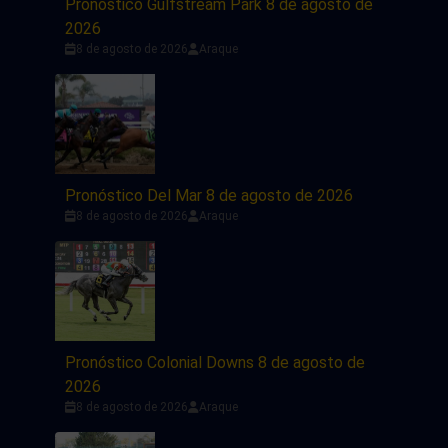
Pronóstico Gulfstream Park 8 de agosto de
2026
8 de agosto de 2026
Araque
Pronóstico Del Mar 8 de agosto de 2026
8 de agosto de 2026
Araque
Pronóstico Colonial Downs 8 de agosto de
2026
8 de agosto de 2026
Araque