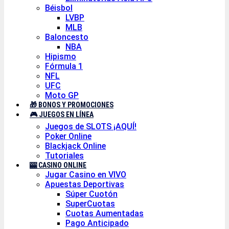
Béisbol
LVBP
MLB
Baloncesto
NBA
Hipismo
Fórmula 1
NFL
UFC
Moto GP
🎁 BONOS Y PROMOCIONES
🎮 JUEGOS EN LÍNEA
Juegos de SLOTS ¡AQUÍ!
Poker Online
Blackjack Online
Tutoriales
🎰 CASINO ONLINE
Jugar Casino en VIVO
Apuestas Deportivas
Súper Cuotón
SuperCuotas
Cuotas Aumentadas
Pago Anticipado