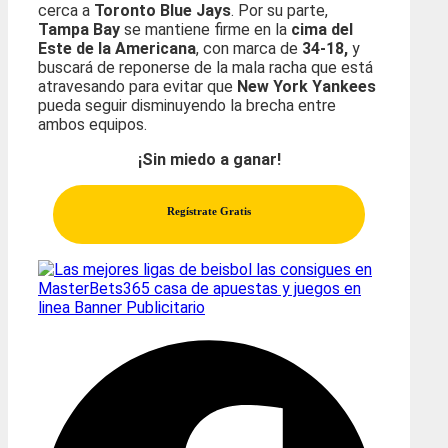
cerca a
Toronto Blue Jays
. Por su parte,
Tampa Bay
se mantiene firme en la
cima del
Este de la Americana
, con marca de
34-18,
y
buscará de reponerse de la mala racha que está
atravesando para evitar que
New York Yankees
pueda seguir disminuyendo la brecha entre
ambos equipos.
¡Sin miedo a ganar!
Regístrate Gratis