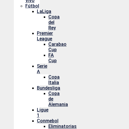
Vivo
Fútbol
LaLiga
Copa
del
Rey
Premier
League
Carabao
Cup
FA
Cup
Serie
A
Copa
Italia
Bundesliga
Copa
de
Alemania
Ligue
1
Conmebol
Eliminatorias