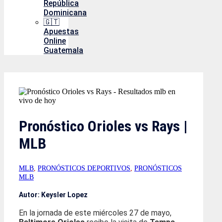
República
Dominicana
🇬🇹
Apuestas
Online
Guatemala
Pronóstico Orioles vs Rays |
MLB
MLB
,
PRONÓSTICOS DEPORTIVOS
,
PRONÓSTICOS
MLB
Autor: Keysler Lopez
En la jornada de este miércoles 27 de mayo,