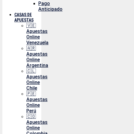
Pago
Anticipado
CASAS DE
APUESTAS
🇻🇪
Apuestas
Online
Venezuela
🇦🇷
Apuestas
Online
Argentina
🇨🇱
Apuestas
Online
Chile
🇵🇪
Apuestas
Online
Perú
🇨🇴
Apuestas
Online
Colombia