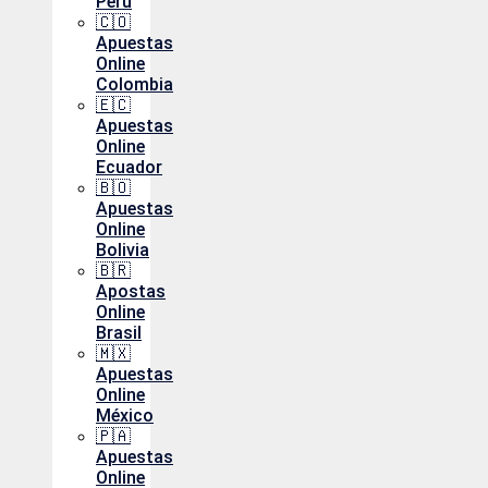
Perú
🇨🇴
Apuestas
Online
Colombia
🇪🇨
Apuestas
Online
Ecuador
🇧🇴
Apuestas
Online
Bolivia
🇧🇷
Apostas
Online
Brasil
🇲🇽
Apuestas
Online
México
🇵🇦
Apuestas
Online