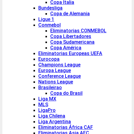
Copa Italia
Bundesliga
Copa de Alemania
Ligue 1
Conmebol
Eliminatorias CONMEBOL
Copa Libertadores
Copa Sudamericana
Copa América
Eliminatorias Europeas UEFA
Eurocopa
Champions League
Europa League
Conference League
Nations League
Brasileirao
Copa do Brasil
Liga MX
MLS
LigaPro
Liga Chilena
Liga Argentina
Eliminatorias África CAF
Eliminatorias Asia AFC