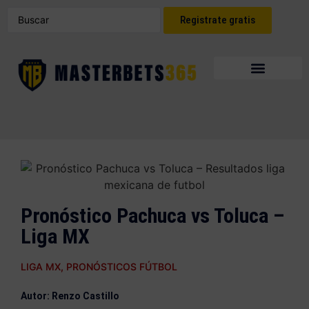
Registrate gratis
Pronóstico Pachuca vs Toluca –
Liga MX
LIGA MX
,
PRONÓSTICOS FÚTBOL
Autor: Renzo Castillo