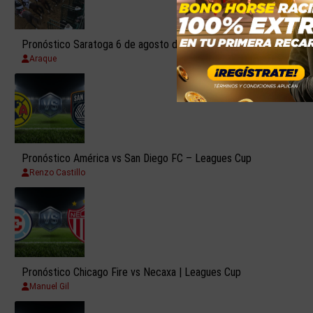
Pronóstico Saratoga 6 de agosto de 2026
Araque
Pronóstico América vs San Diego FC – Leagues Cup
Renzo Castillo
Pronóstico Chicago Fire vs Necaxa | Leagues Cup
Manuel Gil