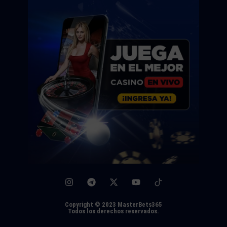
Copyright © 2023 MasterBets365
Todos los derechos reservados.