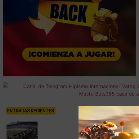
ENTRADAS RECIENTES