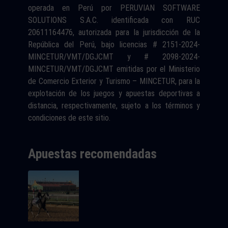
operada en Perú por PERUVIAN SOFTWARE
SOLUTIONS S.A.C. identificada con RUC
20611164476, autorizada para la jurisdicción de la
República del Perú, bajo licencias # 2151-2024-
MINCETUR/VMT/DGJCMT y # 2098-2024-
MINCETUR/VMT/DGJCMT emitidas por el Ministerio
de Comercio Exterior y Turismo – MINCETUR, para la
explotación de los juegos y apuestas deportivas a
distancia, respectivamente, sujeto a los términos y
condiciones de este sitio.
Apuestas recomendadas