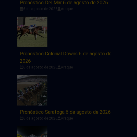
Pronóstico Del Mar 6 de agosto de 2026
6 de agosto de 2026
Araque
Pronóstico Colonial Downs 6 de agosto de
2026
6 de agosto de 2026
Araque
Pronóstico Saratoga 6 de agosto de 2026
6 de agosto de 2026
Araque