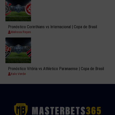
Pronóstico Corinthians vs Internacional | Copa de Brasil
Melissa Reyes
Pronóstico Vitória vs Athletico Paranaense | Copa de Brasil
Italo Verde