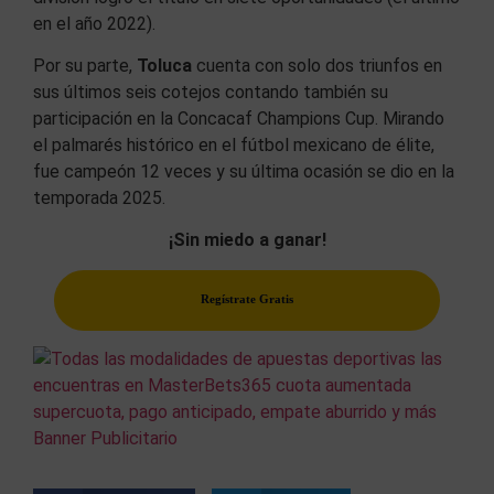
en el año 2022).
Por su parte,
Toluca
cuenta con solo dos triunfos en
sus últimos seis cotejos contando también su
participación en la Concacaf Champions Cup. Mirando
el palmarés histórico en el fútbol mexicano de élite,
fue campeón 12 veces y su última ocasión se dio en la
temporada 2025.
¡Sin miedo a ganar!
Regístrate Gratis