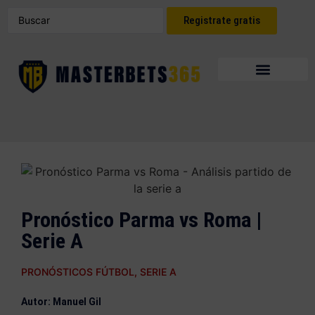
Registrate gratis
Pronóstico Parma vs Roma |
Serie A
PRONÓSTICOS FÚTBOL
,
SERIE A
Autor: Manuel Gil