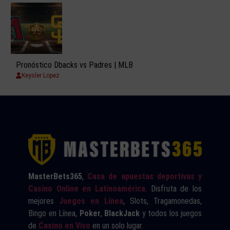
Pronóstico Dbacks vs Padres | MLB
Keysler Lopez
MasterBets365
,
Casa de apuestas deportivas y
Casino Online en Latinoamérica
. Disfruta de los
mejores
Juegos en Línea
, Slots, Tragamonedas,
Bingo en Línea,
Poker
,
BlackJack
y todos los juegos
de
Casino en Vivo
en un solo lugar.