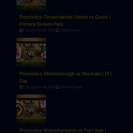
Pronóstico Comerciantes Unidos vs Cusco |
Primera División Perú
6 de agosto de 2026
Carlos Vieira
Pronóstico Middlesbrough vs Wrexham | EFL
Cup
6 de agosto de 2026
Melissa Reyes
Pronóstico Wolverhampton vs Port Vale |