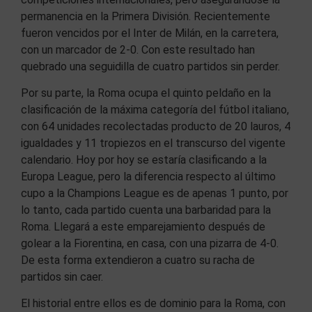
permanencia en la Primera División. Recientemente
fueron vencidos por el Inter de Milán, en la carretera,
con un marcador de 2-0. Con este resultado han
quebrado una seguidilla de cuatro partidos sin perder.
Por su parte, la Roma ocupa el quinto peldaño en la
clasificación de la máxima categoría del fútbol italiano,
con 64 unidades recolectadas producto de 20 lauros, 4
igualdades y 11 tropiezos en el transcurso del vigente
calendario. Hoy por hoy se estaría clasificando a la
Europa League, pero la diferencia respecto al último
cupo a la Champions League es de apenas 1 punto, por
lo tanto, cada partido cuenta una barbaridad para la
Roma. Llegará a este emparejamiento después de
golear a la Fiorentina, en casa, con una pizarra de 4-0.
De esta forma extendieron a cuatro su racha de
partidos sin caer.
El historial entre ellos es de dominio para la Roma, con