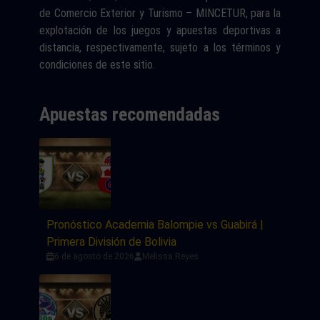
de Comercio Exterior y Turismo – MINCETUR, para la
explotación de los juegos y apuestas deportivas a
distancia, respectivamente, sujeto a los términos y
condiciones de este sitio.
Apuestas recomendadas
Pronóstico Academia Balompie vs Guabirá |
Primera División de Bolivia
6 de agosto de 2026
Melissa Reyes