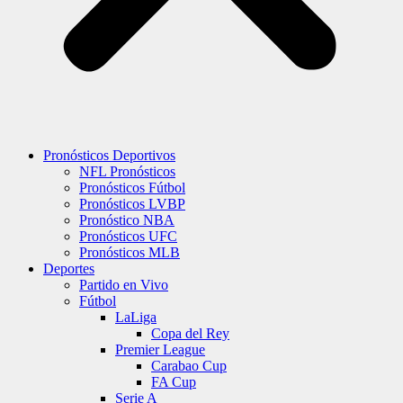
Pronósticos Deportivos
NFL Pronósticos
Pronósticos Fútbol
Pronósticos LVBP
Pronóstico NBA
Pronósticos UFC
Pronósticos MLB
Deportes
Partido en Vivo
Fútbol
LaLiga
Copa del Rey
Premier League
Carabao Cup
FA Cup
Serie A