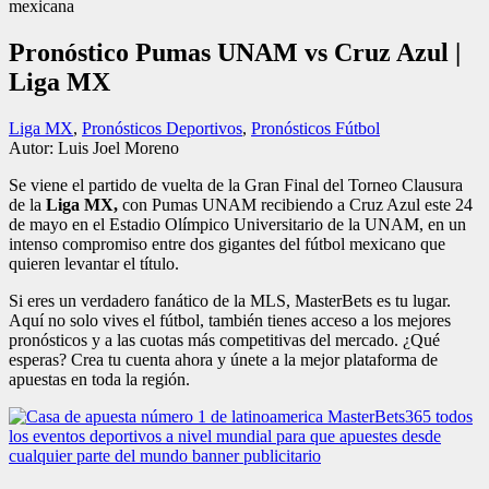
Pronóstico Pumas UNAM vs Cruz Azul |
Liga MX
Liga MX
,
Pronósticos Deportivos
,
Pronósticos Fútbol
Autor: Luis Joel Moreno
Se viene el partido de vuelta de la Gran Final del Torneo Clausura
de la
Liga MX,
con Pumas UNAM recibiendo a Cruz Azul este 24
de mayo en el Estadio Olímpico Universitario de la UNAM, en un
intenso compromiso entre dos gigantes del fútbol mexicano que
quieren levantar el título.
Si eres un verdadero fanático de la MLS, MasterBets es tu lugar.
Aquí no solo vives el fútbol, también tienes acceso a los mejores
pronósticos y a las cuotas más competitivas del mercado. ¿Qué
esperas? Crea tu cuenta ahora y únete a la mejor plataforma de
apuestas en toda la región.