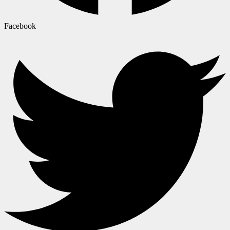
Facebook