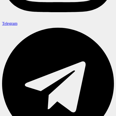
Telegram