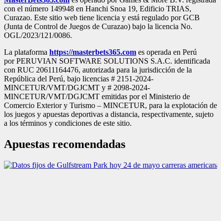
con el número 149948 en Hanchi Snoa 19, Edificio TRIAS,
Curazao. Este sitio web tiene licencia y está regulado por GCB
(Junta de Control de Juegos de Curazao) bajo la licencia No.
OGL/2023/121/0086.
La plataforma
https://masterbets365.com
es operada en Perú
por PERUVIAN SOFTWARE SOLUTIONS S.A.C. identificada
con RUC 20611164476, autorizada para la jurisdicción de la
República del Perú, bajo licencias # 2151-2024-
MINCETUR/VMT/DGJCMT y # 2098-2024-
MINCETUR/VMT/DGJCMT emitidas por el Ministerio de
Comercio Exterior y Turismo – MINCETUR, para la explotación de
los juegos y apuestas deportivas a distancia, respectivamente, sujeto
a los términos y condiciones de este sitio.
Apuestas recomendadas