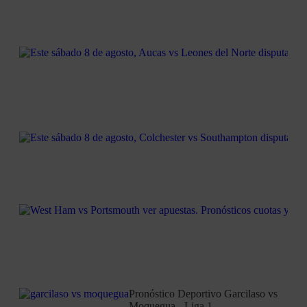
us
G
A
Pronóstico Deportivo Garcilaso vs
Moquegua - Liga 1