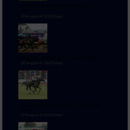
Pronóstico Gulfstream Park 8 de agosto de
2026
8 de agosto de 2026
Araque
Pronóstico Del Mar 8 de agosto de 2026
8 de agosto de 2026
Araque
Pronóstico Colonial Downs 8 de agosto de
2026
8 de agosto de 2026
Araque