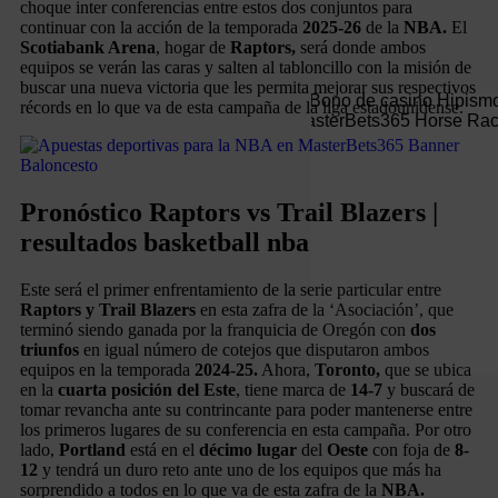
choque inter conferencias entre estos dos conjuntos para
continuar con la acción de la temporada
2025-26
de la
NBA.
El
Scotiabank Arena
, hogar de
Raptors,
será donde ambos
equipos se verán las caras y salten al tabloncillo con la misión de
buscar una nueva victoria que les permita mejorar sus respectivos
récords en lo que va de esta campaña de la liga estadounidense.
Pronóstico Raptors vs Trail Blazers |
resultados basketball nba
Este será el primer enfrentamiento de la serie particular entre
Raptors y Trail Blazers
en esta zafra de la ‘Asociación’, que
terminó siendo ganada por la franquicia de Oregón con
dos
triunfos
en igual número de cotejos que disputaron ambos
equipos en la temporada
2024-25.
Ahora,
Toronto,
que se ubica
en la
cuarta posición del Este
, tiene marca de
14-7
y buscará de
tomar revancha ante su contrincante para poder mantenerse entre
los primeros lugares de su conferencia en esta campaña. Por otro
lado,
Portland
está en el
décimo lugar
del
Oeste
con foja de
8-
12
y tendrá un duro reto ante uno de los equipos que más ha
sorprendido a todos en lo que va de esta zafra de la
NBA.