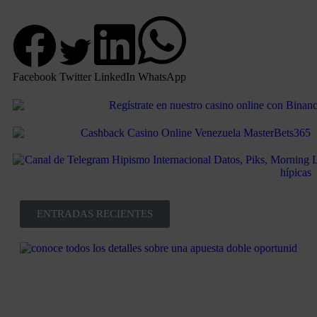
Facebook
Twitter
LinkedIn
WhatsApp
ENTRADAS RECIENTES
¿
u
d
o
y
c