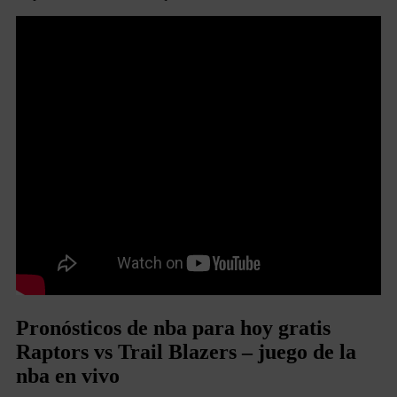
Pronósticos de nba para hoy gratis
Raptors vs Trail Blazers – juego de la
nba en vivo