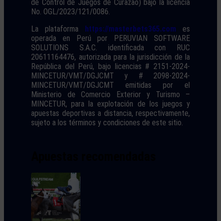
de Control de Juegos de Curazao) bajo la licencia
No. OGL/2023/121/0086.
La plataforma
https://masterbets365.com
es
operada en Perú por PERUVIAN SOFTWARE
SOLUTIONS S.A.C. identificada con RUC
20611164476, autorizada para la jurisdicción de la
República del Perú, bajo licencias # 2151-2024-
MINCETUR/VMT/DGJCMT y # 2098-2024-
MINCETUR/VMT/DGJCMT emitidas por el
Ministerio de Comercio Exterior y Turismo –
MINCETUR, para la explotación de los juegos y
apuestas deportivas a distancia, respectivamente,
sujeto a los términos y condiciones de este sitio.
Apuestas recomendadas