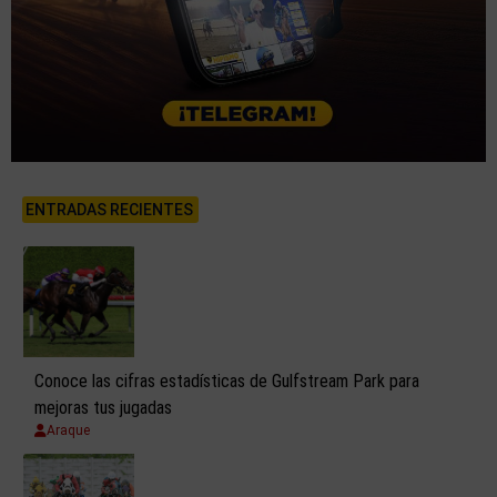
ENTRADAS RECIENTES
Conoce las cifras estadísticas de Gulfstream Park para
mejoras tus jugadas
Araque