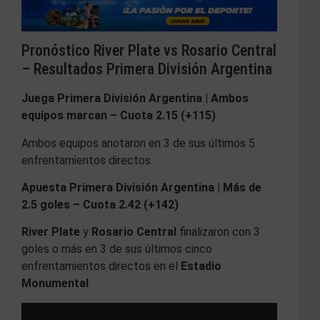
Pronóstico River Plate vs Rosario Central
– Resultados Primera División Argentina
Juega Primera División Argentina | Ambos
equipos marcan – Cuota 2.15 (+115)
Ambos equipos anotaron en 3 de sus últimos 5
enfrentamientos directos.
Apuesta Primera División Argentina | Más de
2.5 goles – Cuota 2.42 (+142)
River Plate
y
Rosario Central
finalizaron con 3
goles o más en 3 de sus últimos cinco
enfrentamientos directos en el
Estadio
Monumental
.