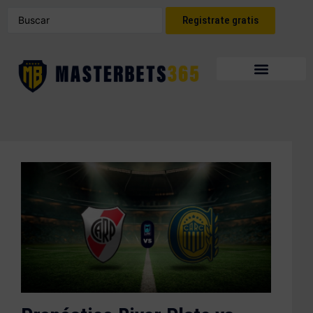
Registrate gratis