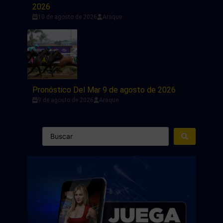
2026
10 de agosto de 2026
Araque
Pronóstico Del Mar 9 de agosto de 2026
9 de agosto de 2026
Araque