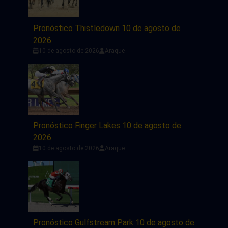
Pronóstico Thistledown 10 de agosto de
2026
10 de agosto de 2026
Araque
Pronóstico Finger Lakes 10 de agosto de
2026
10 de agosto de 2026
Araque
Pronóstico Gulfstream Park 10 de agosto de