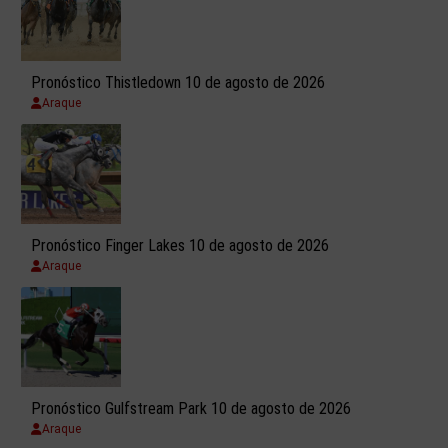
Pronóstico Thistledown 10 de agosto de 2026
Araque
Pronóstico Finger Lakes 10 de agosto de 2026
Araque
Pronóstico Gulfstream Park 10 de agosto de 2026
Araque