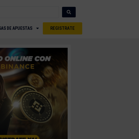
REGISTRATE
SAS DE APUESTAS