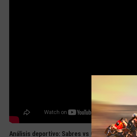
Análisis deportivo: Sabres vs Canadiens – pre