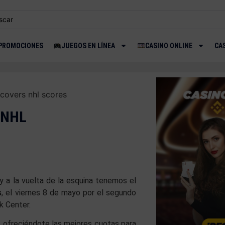
 PROMOCIONES
JUEGOS EN LÍNEA
CASINO ONLINE
CA
– NHL
y a la vuelta de la esquina tenemos el
s
, el viernes 8 de mayo por el segundo
k Center.
, ofreciéndote las mejores cuotas para