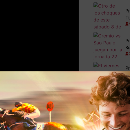
Pr
Fl
Pr
Br
Pr
Co
Ch
via y datos pronosticos covers