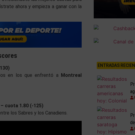
ístrate ahora y empieza a ganar con la
scores
ENTRADAS RECIE
-130)
dos en los que enfrentó a
Montreal
Pr
ag
 – cuota 1.80 (-125)
ntre los Sabres y los Canadiens.
Pr
de