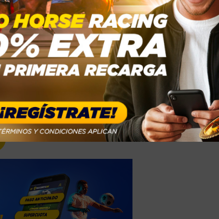
nsider matchup
primer partido se impusieron por 4-2. En
marés histórico de la National Hockey
un par de subcampeonatos.
igualar la llave. En la etapa anterior le
 los monarcas de este campeonato en 24
e en 1993).