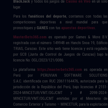
BlackJack
y todos los juegos de
Casino en Vivo
en un solo
lugar.
Para los
fanáticos del deporte
, contamos con todas las
competiciones deportivas a nivel mundial para que
pronostiques y
GANES
con tus
apuestas deportivas
.
MasterBets365.com
es operado por Games & More B.V.
registrada con el número 149948 en Hanchi Snoa 19, Edificio
TRIAS, Curazao. Este sitio web tiene licencia y está regulado
por GCB (Junta de Control de Juegos de Curazao) bajo la
licencia No. OGL/2023/121/0086.
La plataforma
https://masterbets365.com
es operada en
Perú por PERUVIAN SOFTWARE SOLUTIONS
S.A.C. identificada con RUC 20611164476, autorizada para la
jurisdicción de la República del Perú, bajo licencias # 2151-
2024-MINCETUR/VMT/DGJCMT y # 2098-2024-
MINCETUR/VMT/DGJCMT emitidas por el Ministerio de
Comercio Exterior y Turismo – MINCETUR, para la explotación