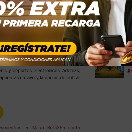
Mi
Pr
 cinco duelos, de los cuales perdieron
Em
rente a Universidad Católica por 2-1 en
récord positivo de tres triunfos y una
Pr
 sitio! Realiza apuestas en una amplia
Ma
enis y deportes electrónicos. Además,
apuestas en vivo y la opción de cobrar