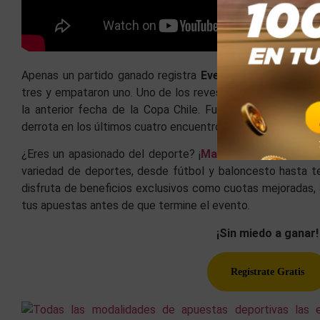
Apenas un partido ganado registra
Everton
en los últimos
tres y empataron uno. Uno de los reveses, lo contabilizó f
la anterior fecha de la Copa Chile. Fuera de casa, tiene 
derrota en los últimos cuatro encuentros.
¿Eres un apasionado del deporte? ¡
MasterBets.com
es tu
variedad de deportes, desde fútbol y baloncesto hasta t
disfruta de beneficios exclusivos como cuotas mejoradas, 
tus apuestas antes de que termine el evento.
¡Sin miedo a ganar!
Regístrate Gratis