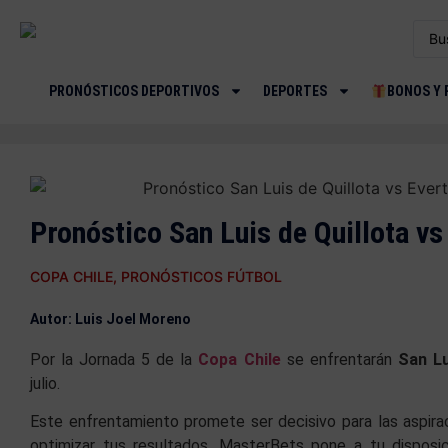
PRONÓSTICOS DEPORTIVOS
DEPORTES
BONOS Y
Pronóstico San Luis de Quillota v
COPA CHILE
,
PRONÓSTICOS FÚTBOL
Autor: Luis Joel Moreno
Por la Jornada 5 de la
Copa Chile
se enfrentarán
San Lu
julio.
Este enfrentamiento promete ser decisivo para las aspira
optimizar tus resultados, MasterBets pone a tu disposic