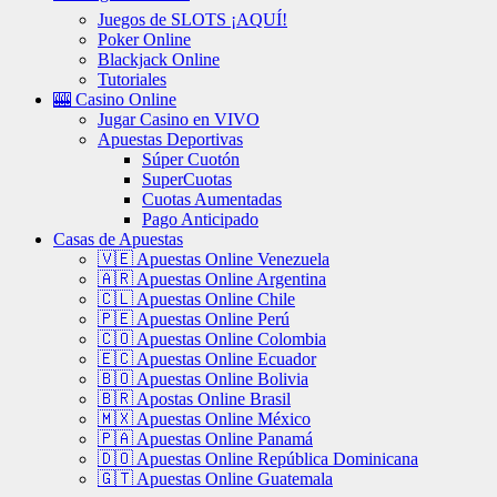
Juegos de SLOTS ¡AQUÍ!
Poker Online
Blackjack Online
Tutoriales
🎰 Casino Online
Jugar Casino en VIVO
Apuestas Deportivas
Súper Cuotón
SuperCuotas
Cuotas Aumentadas
Pago Anticipado
Casas de Apuestas
🇻🇪 Apuestas Online Venezuela
🇦🇷 Apuestas Online Argentina
🇨🇱 Apuestas Online Chile
🇵🇪 Apuestas Online Perú
🇨🇴 Apuestas Online Colombia
🇪🇨 Apuestas Online Ecuador
🇧🇴 Apuestas Online Bolivia
🇧🇷 Apostas Online Brasil
🇲🇽 Apuestas Online México
🇵🇦 Apuestas Online Panamá
🇩🇴 Apuestas Online República Dominicana
🇬🇹 Apuestas Online Guatemala