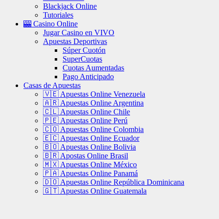
Blackjack Online
Tutoriales
🎰 Casino Online
Jugar Casino en VIVO
Apuestas Deportivas
Súper Cuotón
SuperCuotas
Cuotas Aumentadas
Pago Anticipado
Casas de Apuestas
🇻🇪 Apuestas Online Venezuela
🇦🇷 Apuestas Online Argentina
🇨🇱 Apuestas Online Chile
🇵🇪 Apuestas Online Perú
🇨🇴 Apuestas Online Colombia
🇪🇨 Apuestas Online Ecuador
🇧🇴 Apuestas Online Bolivia
🇧🇷 Apostas Online Brasil
🇲🇽 Apuestas Online México
🇵🇦 Apuestas Online Panamá
🇩🇴 Apuestas Online República Dominicana
🇬🇹 Apuestas Online Guatemala