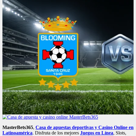
MasterBets365
,
Casa de apuestas deportivas y
Casino Online en
Latinoamérica
. Disfruta de los mejores
Juegos en Línea
, Slots,