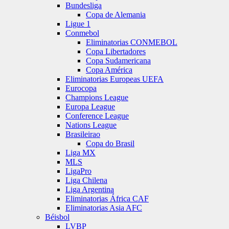
Bundesliga
Copa de Alemania
Ligue 1
Conmebol
Eliminatorias CONMEBOL
Copa Libertadores
Copa Sudamericana
Copa América
Eliminatorias Europeas UEFA
Eurocopa
Champions League
Europa League
Conference League
Nations League
Brasileirao
Copa do Brasil
Liga MX
MLS
LigaPro
Liga Chilena
Liga Argentina
Eliminatorias África CAF
Eliminatorias Asia AFC
Béisbol
LVBP