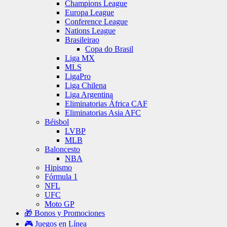
Champions League
Europa League
Conference League
Nations League
Brasileirao
Copa do Brasil
Liga MX
MLS
LigaPro
Liga Chilena
Liga Argentina
Eliminatorias África CAF
Eliminatorias Asia AFC
Béisbol
LVBP
MLB
Baloncesto
NBA
Hipismo
Fórmula 1
NFL
UFC
Moto GP
🎁 Bonos y Promociones
🎮 Juegos en Línea