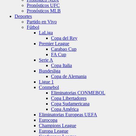
Pronósticos UFC
Pronósticos MLB
Deportes
Partido en Vivo
Fútbol
LaLiga
Copa del Rey
Premier League
Carabao Cup
FA Cup
Serie A
Copa Italia
Bundesliga
Copa de Alemania
Ligue 1
Conmebol
Eliminatorias CONMEBOL
Copa Libertadores
Copa Sudamericana
Copa América
Eliminatorias Europeas UEFA
Eurocopa
Champions League
Europa League