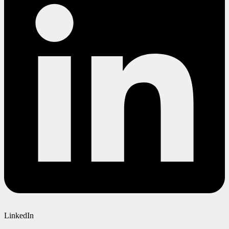
LinkedIn