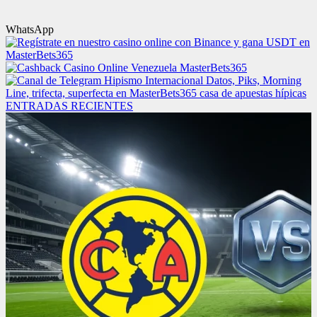
WhatsApp
ENTRADAS RECIENTES