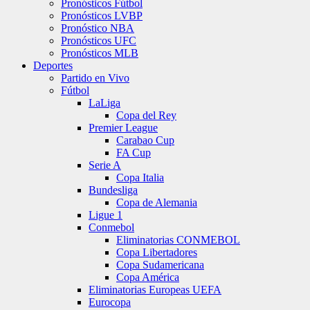
Pronósticos Fútbol
Pronósticos LVBP
Pronóstico NBA
Pronósticos UFC
Pronósticos MLB
Deportes
Partido en Vivo
Fútbol
LaLiga
Copa del Rey
Premier League
Carabao Cup
FA Cup
Serie A
Copa Italia
Bundesliga
Copa de Alemania
Ligue 1
Conmebol
Eliminatorias CONMEBOL
Copa Libertadores
Copa Sudamericana
Copa América
Eliminatorias Europeas UEFA
Eurocopa