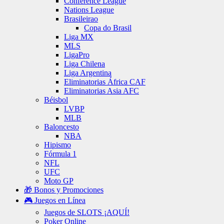
Conference League
Nations League
Brasileirao
Copa do Brasil
Liga MX
MLS
LigaPro
Liga Chilena
Liga Argentina
Eliminatorias África CAF
Eliminatorias Asia AFC
Béisbol
LVBP
MLB
Baloncesto
NBA
Hipismo
Fórmula 1
NFL
UFC
Moto GP
🎁 Bonos y Promociones
🎮 Juegos en Línea
Juegos de SLOTS ¡AQUÍ!
Poker Online