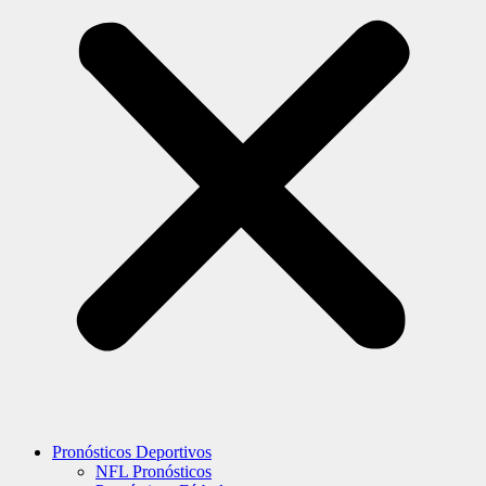
Pronósticos Deportivos
NFL Pronósticos