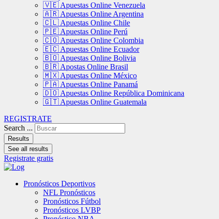
🇻🇪 Apuestas Online Venezuela
🇦🇷 Apuestas Online Argentina
🇨🇱 Apuestas Online Chile
🇵🇪 Apuestas Online Perú
🇨🇴 Apuestas Online Colombia
🇪🇨 Apuestas Online Ecuador
🇧🇴 Apuestas Online Bolivia
🇧🇷 Apostas Online Brasil
🇲🇽 Apuestas Online México
🇵🇦 Apuestas Online Panamá
🇩🇴 Apuestas Online República Dominicana
🇬🇹 Apuestas Online Guatemala
REGISTRATE
Search ...
Results
See all results
Registrate gratis
Pronósticos Deportivos
NFL Pronósticos
Pronósticos Fútbol
Pronósticos LVBP
Pronóstico NBA