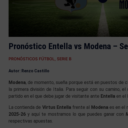
Pronóstico Entella vs Modena – Se
PRONÓSTICOS FÚTBOL
,
SERIE B
Autor: Renzo Castillo
Modena
, de momento, sueña porque está en puestos de cla
la primera división de Italia. Para seguir con su camino, 
partido en el que debe jugar de visitante ante
Entella
en el 
La contienda de
Virtus Entella
frente al
Modena
es en el 
2025-26
y aquí te mostramos lo que puedes ganar con
M
respectivas apuestas.