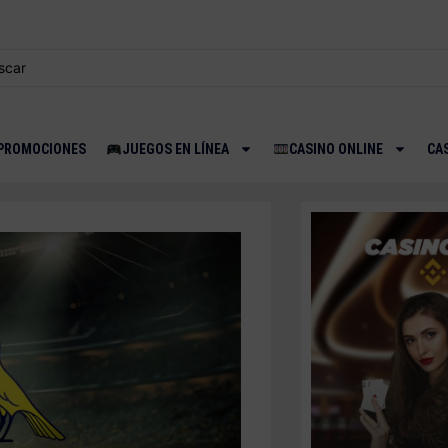
 PROMOCIONES
JUEGOS EN LÍNEA
CASINO ONLINE
CA