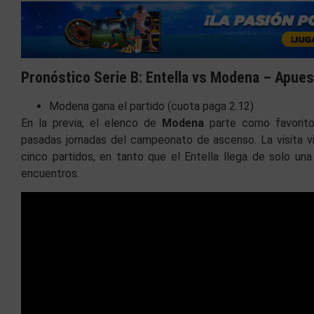
Pronóstico Serie B: Entella vs Modena – Apuest
Modena gana el partido (cuota paga 2.12)
En la previa, el elenco de
Modena
parte como favorit
pasadas jornadas del campeonato de ascenso. La visita v
cinco partidos, en tanto que el Entella llega de solo una
encuentros.