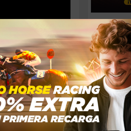
ENTRADAS RECIE
Pr
Po
Pr
M
 1.71)
ador en cuatro de sus últimas cinco
Pr
ol en tres de sus últimos cinco
So