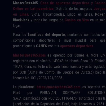
MasterBets365
,
Casa de apuestas deportivas y
Casino
Online en Latinoamérica
. Disfruta de los mejores
Juegos
en Línea
, Slots, Tragamonedas, Bingo en Línea,
Poker
,
BlackJack
y todos los juegos de
Casino en Vivo
en un solo
lugar.
Para los
fanáticos del deporte
, contamos con todas las
competiciones deportivas a nivel mundial para que
pronostiques y
GANES
con tus
apuestas deportivas
.
MasterBets365.com
es operado por Games & More B.V.
registrada con el número 149948 en Hanchi Snoa 19, Edificio
TRIAS, Curazao. Este sitio web tiene licencia y está regulado
por GCB (Junta de Control de Juegos de Curazao) bajo la
licencia No. OGL/2023/121/0086.
La plataforma
https://masterbets365.com
es operada en
Perú por PERUVIAN SOFTWARE SOLUTIONS
S.A.C. identificada con RUC 20611164476, autorizada para la
jurisdicción de la República del Perú, bajo licencias # 2151-