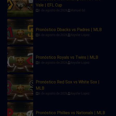
Vale | EFL Cup
6 de agosto de 2026
Manuel Gil
Pronóstico Dbacks vs Padres | MLB
6 de agosto de 2026
Keysler Lopez
Pronóstico Royals vs Twins | MLB
6 de agosto de 2026
Keysler Lopez
Pronóstico Red Sox vs White Sox |
MLB
6 de agosto de 2026
Keysler Lopez
Pronóstico Phillies vs Nationals | MLB