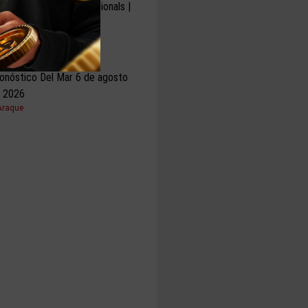
onóstico Phillies vs Nationals |
LB
Keysler Lopez
onóstico Del Mar 6 de agosto
 2026
Araque