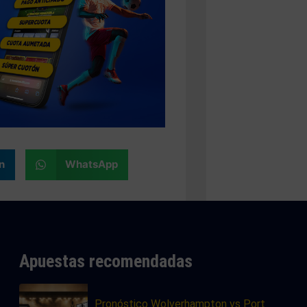
n
WhatsApp
Apuestas recomendadas
Pronóstico Wolverhampton vs Port