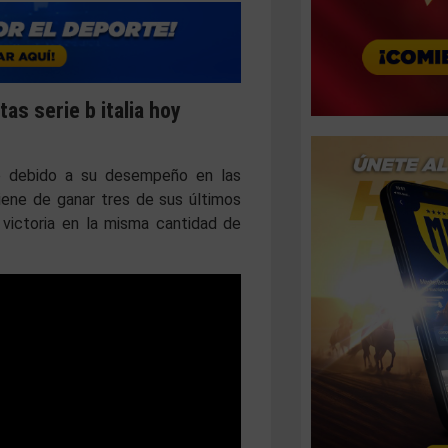
as serie b italia hoy
o debido a su desempeño en las
iene de ganar tres de sus últimos
 victoria en la misma cantidad de