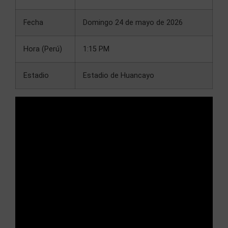
Fecha
Domingo 24 de mayo de 2026
Hora (Perú)
1:15 PM
Estadio
Estadio de Huancayo