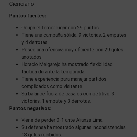
Cienciano
Puntos fuertes:
Ocupa el tercer lugar con 29 puntos.
Tiene una campaña sólida: 9 victorias, 2 empates
y 4 derrotas.
Posee una ofensiva muy eficiente con 29 goles
anotados.
Horacio Melgarejo ha mostrado flexibilidad
táctica durante la temporada.
Tiene experiencia para manejar partidos
complicados como visitante.
Su balance fuera de casa es competitivo: 3
victorias, 1 empate y 3 derrotas.
Puntos negativos:
Viene de perder 0-1 ante Alianza Lima.
Su defensa ha mostrado algunas inconsistencias:
18 goles recibidos.