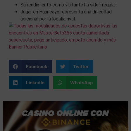
Su rendimiento como visitante ha sido irregular.
Jugar en Huancayo representa una dificultad
adicional por la localía rival.
Facebook
Twitter
LinkedIn
WhatsApp