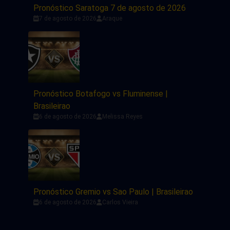
Pronóstico Saratoga 7 de agosto de 2026
7 de agosto de 2026
Araque
Pronóstico Botafogo vs Fluminense |
Brasileirao
6 de agosto de 2026
Melissa Reyes
Pronóstico Gremio vs Sao Paulo | Brasileirao
6 de agosto de 2026
Carlos Vieira