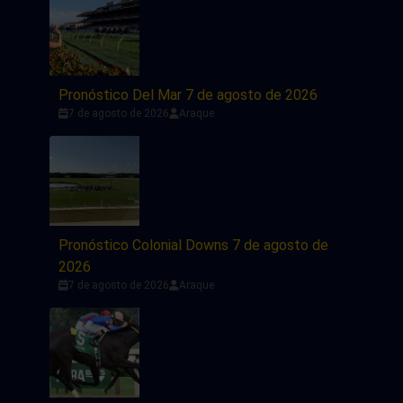
Pronóstico Del Mar 7 de agosto de 2026
7 de agosto de 2026
Araque
Pronóstico Colonial Downs 7 de agosto de
2026
7 de agosto de 2026
Araque