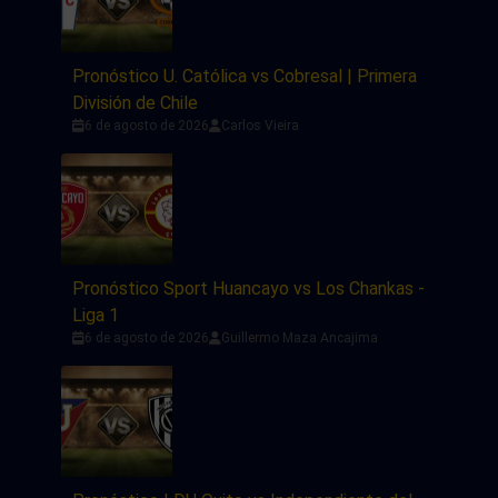
Pronóstico U. Católica vs Cobresal | Primera
División de Chile
6 de agosto de 2026
Carlos Vieira
Pronóstico Sport Huancayo vs Los Chankas -
Liga 1
6 de agosto de 2026
Guillermo Maza Ancajima