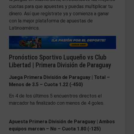
cuotas para que apuestes y puedas multiplicar tu
dinero. Así que regístrate ya y comienza a ganar
con la mejor plataforma de apuestas de
Latinoamérica.
Pronóstico Sportivo Luqueño vs Club
Libertad | Primera División de Paraguay
Juega Primera División de Paraguay | Total –
Menos de 3.5 – Cuota 1.22 (-450)
En 4 de los últimos 5 encuentros directos el
marcador ha finalizado con menos de 4 goles.
Apuesta Primera División de Paraguay | Ambos
equipos marcan – No – Cuota 1.80 (-125)