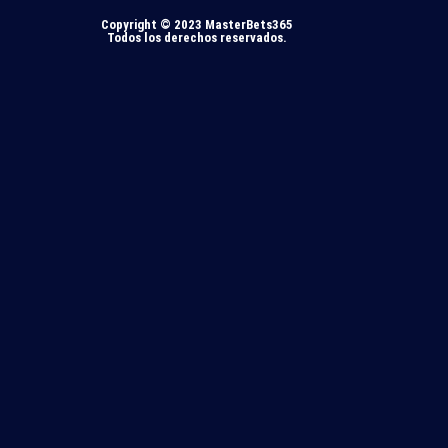
Copyright © 2023 MasterBets365
Todos los derechos reservados.