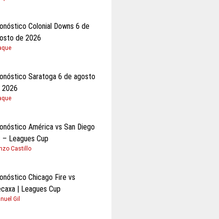
onóstico Colonial Downs 6 de
osto de 2026
aque
onóstico Saratoga 6 de agosto
 2026
aque
onóstico América vs San Diego
 – Leagues Cup
nzo Castillo
onóstico Chicago Fire vs
caxa | Leagues Cup
nuel Gil