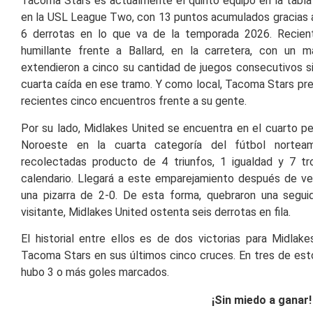
Tacoma Stars es actualmente el quinto equipo en la tabla 
en la USL League Two, con 13 puntos acumulados gracias a 
6 derrotas en lo que va de la temporada 2026. Recie
humillante frente a Ballard, en la carretera, con un 
extendieron a cinco su cantidad de juegos consecutivos si
cuarta caída en ese tramo. Y como local, Tacoma Stars pre
recientes cinco encuentros frente a su gente.
Por su lado, Midlakes United se encuentra en el cuarto pel
Noroeste en la cuarta categoría del fútbol nortea
recolectadas producto de 4 triunfos, 1 igualdad y 7 tr
calendario. Llegará a este emparejamiento después de ve
una pizarra de 2-0. De esta forma, quebraron una seguid
visitante, Midlakes United ostenta seis derrotas en fila.
El historial entre ellos es de dos victorias para Midla
Tacoma Stars en sus últimos cinco cruces. En tres de es
hubo 3 o más goles marcados.
¡Sin miedo a ganar!