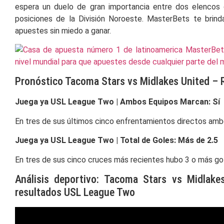
espera un duelo de gran importancia entre dos elencos
posiciones de la División Noroeste. MasterBets te brind
apuestes sin miedo a ganar.
Pronóstico Tacoma Stars vs Midlakes United –
Juega ya USL League Two | Ambos Equipos Marcan: Sí
En tres de sus últimos cinco enfrentamientos directos amb
Juega ya USL League Two | Total de Goles: Más de 2.5
En tres de sus cinco cruces más recientes hubo 3 o más g
Análisis deportivo: Tacoma Stars vs Midlake
resultados USL League Two