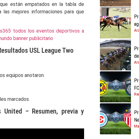
 que están empatados en la tabla de
a las mejores informaciones para que
Pr
ag
Ar
Pr
 Resultados USL League Two
de
Ar
os equipos anotaron.
Pr
FC
Re
oles marcados.
s United – Resumen, previa y
Pr
Ne
Ma