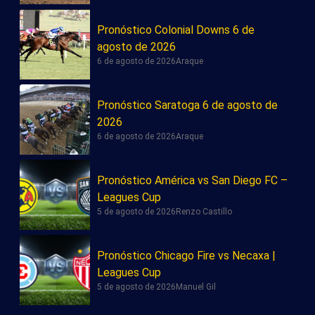
Pronóstico Colonial Downs 6 de
agosto de 2026
6 de agosto de 2026
Araque
Pronóstico Saratoga 6 de agosto de
2026
6 de agosto de 2026
Araque
Pronóstico América vs San Diego FC –
Leagues Cup
5 de agosto de 2026
Renzo Castillo
Pronóstico Chicago Fire vs Necaxa |
Leagues Cup
5 de agosto de 2026
Manuel Gil