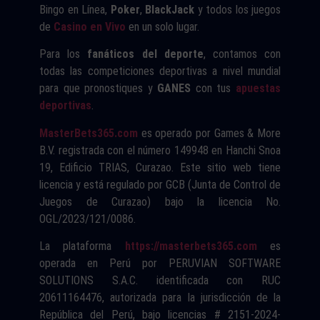
Bingo en Línea,
Poker
,
BlackJack
y todos los juegos
de
Casino en Vivo
en un solo lugar.
Para los
fanáticos del deporte
, contamos con
todas las competiciones deportivas a nivel mundial
para que pronostiques y
GANES
con tus
apuestas
deportivas
.
MasterBets365.com
es operado por Games & More
B.V. registrada con el número 149948 en Hanchi Snoa
19, Edificio TRIAS, Curazao. Este sitio web tiene
licencia y está regulado por GCB (Junta de Control de
Juegos de Curazao) bajo la licencia No.
OGL/2023/121/0086.
La plataforma
https://masterbets365.com
es
operada en Perú por PERUVIAN SOFTWARE
SOLUTIONS S.A.C. identificada con RUC
20611164476, autorizada para la jurisdicción de la
República del Perú, bajo licencias # 2151-2024-