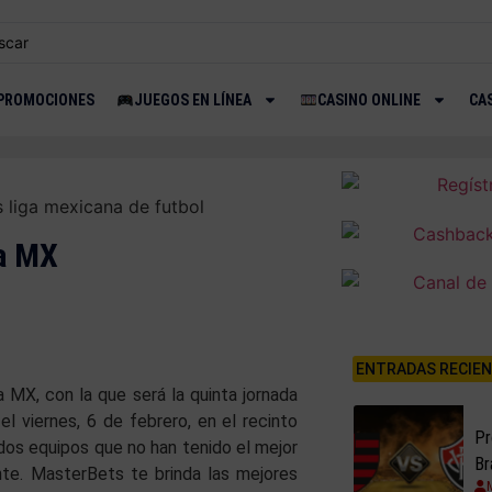
 PROMOCIONES
JUEGOS EN LÍNEA
CASINO ONLINE
CA
ga MX
ENTRADAS RECIE
 MX, con la que será la quinta jornada
el viernes, 6 de febrero, en el recinto
Pr
 dos equipos que no han tenido el mejor
Br
nte. MasterBets te brinda las mejores