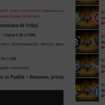
Pr
In
 mexicana de futbol
 – Cuota 2.08 (+108)
Pr
Mi
 cinco enfrentamientos directos ante
.76 (-130)
Pr
Em
goles convertidos.
ana vs Puebla – Resumen, previa
Pr
Ma