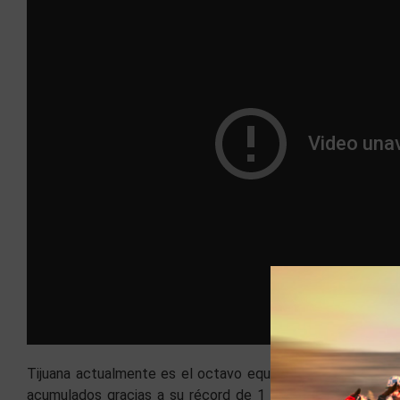
Tijuana actualmente es el octavo equipo en la tabla de p
acumulados gracias a su récord de 1 victoria y 3 empate