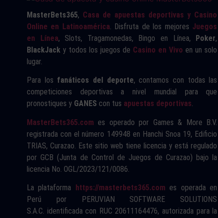
MasterBets365
,
Casa de apuestas deportivas y
Casino
Online en Latinoamérica
. Disfruta de los mejores
Juegos
en Línea
, Slots, Tragamonedas, Bingo en Línea,
Poker
,
BlackJack
y todos los juegos de
Casino en Vivo
en un solo
lugar.
Para los
fanáticos del deporte
, contamos con todas las
competiciones deportivas a nivel mundial para que
pronostiques y
GANES
con tus
apuestas deportivas
.
MasterBets365.com
es operado por Games & More B.V.
registrada con el número 149948 en Hanchi Snoa 19, Edificio
TRIAS, Curazao. Este sitio web tiene licencia y está regulado
por GCB (Junta de Control de Juegos de Curazao) bajo la
licencia No. OGL/2023/121/0086.
La plataforma
https://masterbets365.com
es operada en
Perú por PERUVIAN SOFTWARE SOLUTIONS
S.A.C. identificada con RUC 20611164476, autorizada para la