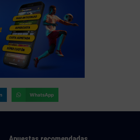
n
WhatsApp
Apuestas recomendadas