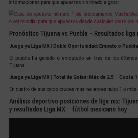
informaciones para que apuestes sin miedo a ganar.
Pronóstico Tijuana vs Puebla – Resultados liga
Juega ya Liga MX | Doble Oportunidad: Empate o Puebla
El puebla ha ganado o empatado en tres de los últimos
Tijuana.
Juega ya Liga MX | Total de Goles: Más de 2.5 – Cuota 1
En cuatro de sus cinco cruces más recientes hubo 3 o más 
Análisis deportivo posiciones de liga mx: Tiju
y resultados Liga MX – fútbol mexicano hoy