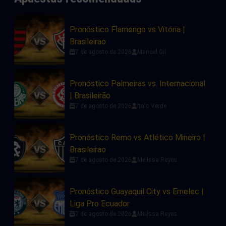
Pronóstico Flamengo vs Vitória |
Brasileirao
7 de agosto de 2026
Manuel Gil
Pronóstico Palmeiras vs. Internacional
| Brasileirão
7 de agosto de 2026
Italo Verde
Pronóstico Remo vs Atlético Mineiro |
Brasileirao
7 de agosto de 2026
Melissa Reyes
Pronóstico Guayaquil City vs Emelec |
Liga Pro Ecuador
7 de agosto de 2026
Melissa Reyes