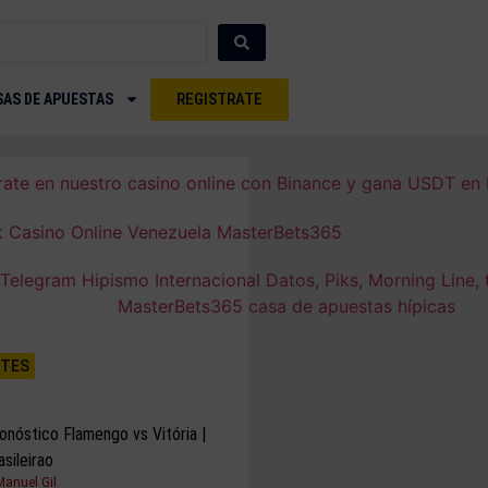
REGISTRATE
SAS DE APUESTAS
NTES
onóstico Flamengo vs Vitória |
asileirao
Manuel Gil