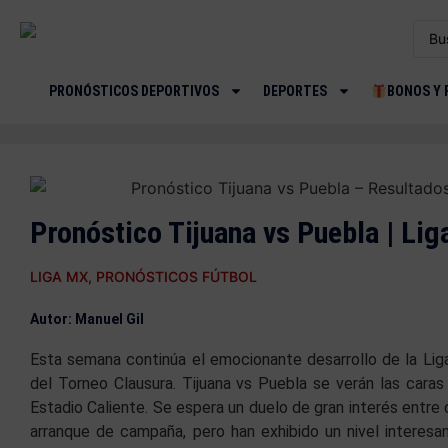
PRONÓSTICOS DEPORTIVOS
DEPORTES
BONOS Y
Pronóstico Tijuana vs Puebla | Li
LIGA MX
,
PRONÓSTICOS FÚTBOL
Autor: Manuel Gil
Esta semana continúa el emocionante desarrollo de la Liga
del Torneo Clausura. Tijuana vs Puebla se verán las caras 
Estadio Caliente. Se espera un duelo de gran interés entre
arranque de campaña, pero han exhibido un nivel interesa