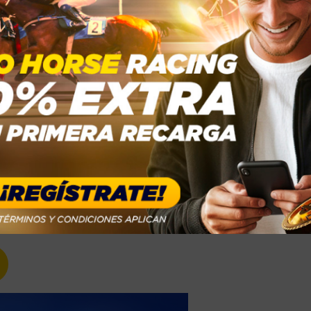
domicilio, con un marcador de 2-2 que
legaron a cinco juegos consecutivos sin
terrumpida sin ceder al frente de sus
ión de la máxima categoría del fútbol
o, 1 igualdad y 2 caídas en el vigente
mpatar frente al Toluca, en casa, con
a sin poder sumar de tres. Fungiendo de
o salidas.
s victorias en sus últimos cinco cruces.
.