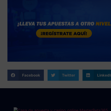
Facebook
Twitter
LinkedI