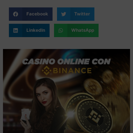
Facebook
Twitter
LinkedIn
WhatsApp