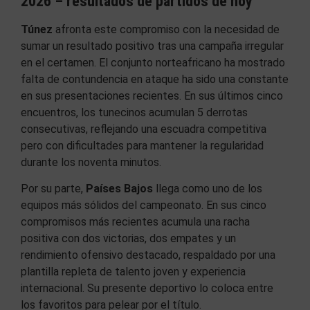
2026 – resultados de partidos de hoy
Túnez
afronta este compromiso con la necesidad de
sumar un resultado positivo tras una campaña irregular
en el certamen. El conjunto norteafricano ha mostrado
falta de contundencia en ataque ha sido una constante
en sus presentaciones recientes. En sus últimos cinco
encuentros, los tunecinos acumulan 5 derrotas
consecutivas, reflejando una escuadra competitiva
pero con dificultades para mantener la regularidad
durante los noventa minutos.
Por su parte,
Países Bajos
llega como uno de los
equipos más sólidos del campeonato. En sus cinco
compromisos más recientes acumula una racha
positiva con dos victorias, dos empates y un
rendimiento ofensivo destacado, respaldado por una
plantilla repleta de talento joven y experiencia
internacional. Su presente deportivo lo coloca entre
los favoritos para pelear por el título.