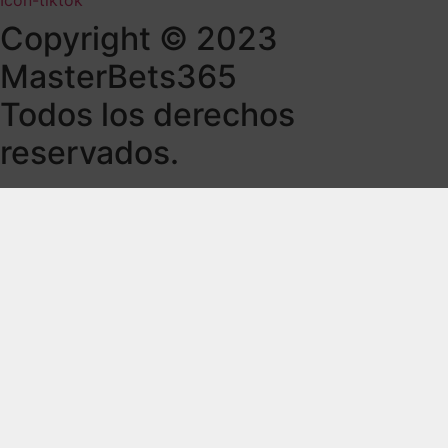
Icon-tiktok
Copyright © 2023
MasterBets365
Todos los derechos
reservados.