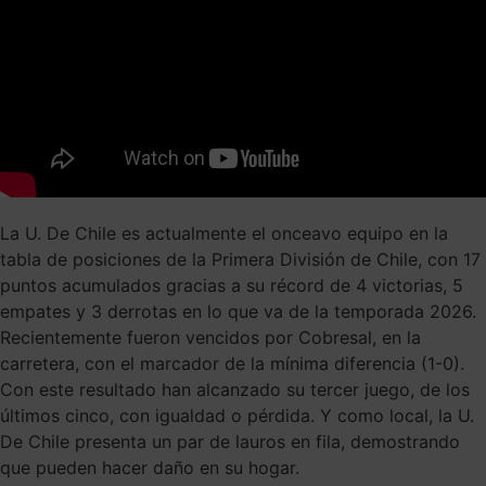
La U. De Chile es actualmente el onceavo equipo en la
tabla de posiciones de la Primera División de Chile, con 17
puntos acumulados gracias a su récord de 4 victorias, 5
empates y 3 derrotas en lo que va de la temporada 2026.
Recientemente fueron vencidos por Cobresal, en la
carretera, con el marcador de la mínima diferencia (1-0).
Con este resultado han alcanzado su tercer juego, de los
últimos cinco, con igualdad o pérdida. Y como local, la U.
De Chile presenta un par de lauros en fila, demostrando
que pueden hacer daño en su hogar.