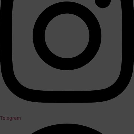
Telegram