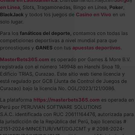
Online en Latinoamérica
. Disfruta de los mejores
Juegos
en Línea
, Slots, Tragamonedas, Bingo en Línea,
Poker
,
BlackJack
y todos los juegos de
Casino en Vivo
en un
solo lugar.
Para los
fanáticos del deporte
, contamos con todas las
competiciones deportivas a nivel mundial para que
pronostiques y
GANES
con tus
apuestas deportivas
.
MasterBets365.com
es operado por Games & More B.V.
registrada con el número 149948 en Hanchi Snoa 19,
Edificio TRIAS, Curazao. Este sitio web tiene licencia y
está regulado por GCB (Junta de Control de Juegos de
Curazao) bajo la licencia No. OGL/2023/121/0086.
La plataforma
https://masterbets365.com
es operada en
Perú por PERUVIAN SOFTWARE SOLUTIONS
S.A.C. identificada con RUC 20611164476, autorizada para
la jurisdicción de la República del Perú, bajo licencias #
2151-2024-MINCETUR/VMT/DGJCMT y # 2098-2024-