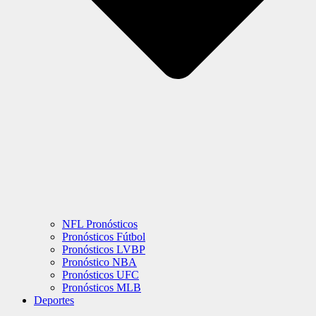
NFL Pronósticos
Pronósticos Fútbol
Pronósticos LVBP
Pronóstico NBA
Pronósticos UFC
Pronósticos MLB
Deportes