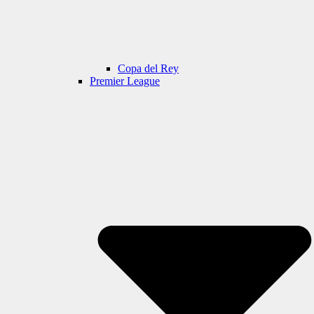
Copa del Rey
Premier League