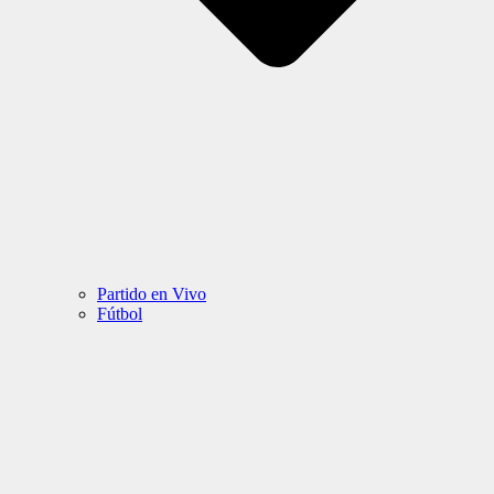
Partido en Vivo
Fútbol