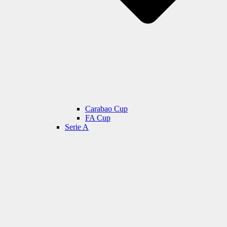
Carabao Cup
FA Cup
Serie A