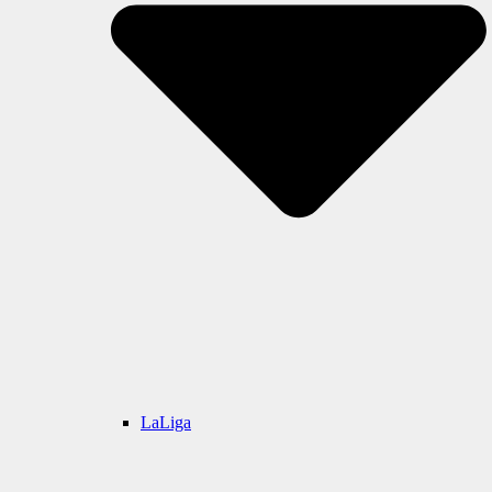
LaLiga