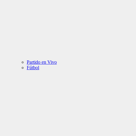
Partido en Vivo
Fútbol