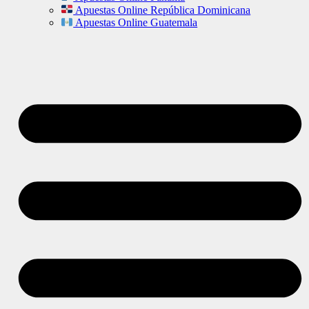
Apuestas Online República Dominicana
Apuestas Online Guatemala