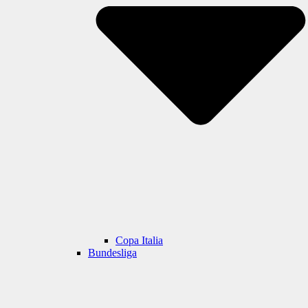
Copa Italia
Bundesliga