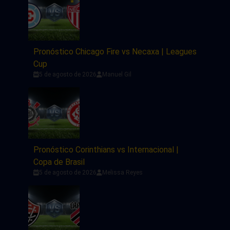
Pronóstico Chicago Fire vs Necaxa | Leagues
Cup
5 de agosto de 2026
Manuel Gil
Pronóstico Corinthians vs Internacional |
Copa de Brasil
5 de agosto de 2026
Melissa Reyes