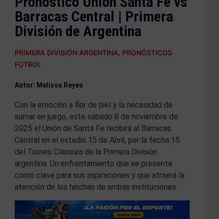
Pronóstico Unión Santa Fe vs
Barracas Central | Primera
División de Argentina
PRIMERA DIVISIÓN ARGENTINA
,
PRONÓSTICOS
FÚTBOL
Autor: Melissa Reyes
Con la emoción a flor de piel y la necesidad de
sumar en juego, este sábado 8 de noviembre de
2025 el Unión de Santa Fe recibirá al Barracas
Central en el estadio 15 de Abril, por la fecha 15
del Torneo Clausura de la Primera División
argentina. Un enfrentamiento que se presenta
como clave para sus aspiraciones y que atraerá la
atención de los hinchas de ambas instituciones.