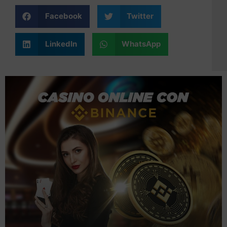
Facebook
Twitter
LinkedIn
WhatsApp