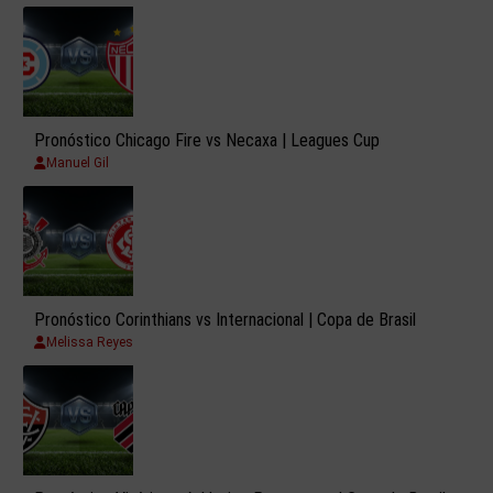
Pronóstico Chicago Fire vs Necaxa | Leagues Cup
Manuel Gil
Pronóstico Corinthians vs Internacional | Copa de Brasil
Melissa Reyes