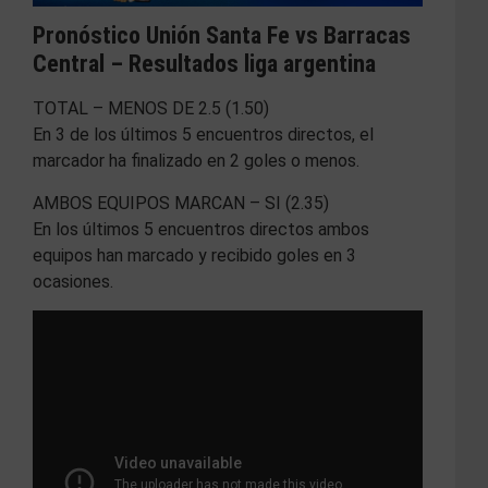
Pronóstico
Unión Santa Fe vs Barracas
Central – Resultados liga argentina
TOTAL – MENOS DE 2.5 (1.50)
En 3 de los últimos 5 encuentros directos, el
marcador ha finalizado en 2 goles o menos.
AMBOS EQUIPOS MARCAN – SI (2.35)
En los últimos 5 encuentros directos ambos
equipos han marcado y recibido goles en 3
ocasiones.