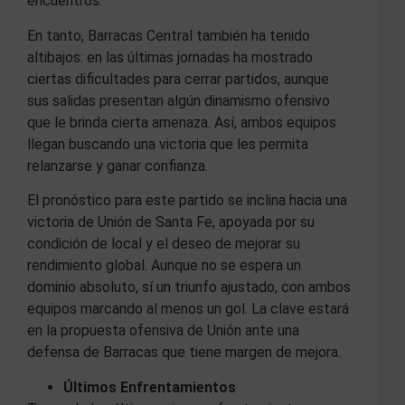
encuentros.
En tanto, Barracas Central también ha tenido
altibajos: en las últimas jornadas ha mostrado
ciertas dificultades para cerrar partidos, aunque
sus salidas presentan algún dinamismo ofensivo
que le brinda cierta amenaza. Así, ambos equipos
llegan buscando una victoria que les permita
relanzarse y ganar confianza.
El pronóstico para este partido se inclina hacia una
victoria de Unión de Santa Fe, apoyada por su
condición de local y el deseo de mejorar su
rendimiento global. Aunque no se espera un
dominio absoluto, sí un triunfo ajustado, con ambos
equipos marcando al menos un gol. La clave estará
en la propuesta ofensiva de Unión ante una
defensa de Barracas que tiene margen de mejora.
Últimos Enfrentamientos