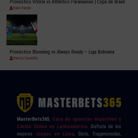
Pronóstico Vitória vs Athletico Paranaense | Copa de Brasil
Italo Verde
Pronóstico Blooming vs Always Ready – Liga Boliviana
Renzo Castillo
MasterBets365
,
Casa de apuestas deportivas y
Casino Online en Latinoamérica
. Disfruta de los
mejores
Juegos en Línea
, Slots, Tragamonedas,