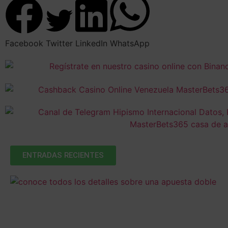
Facebook
Twitter
LinkedIn
WhatsApp
ENTRADAS RECIENTES