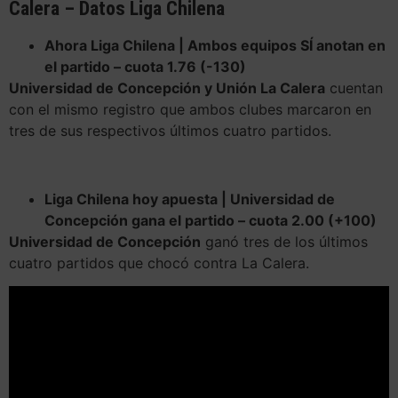
Calera – Datos Liga Chilena
Ahora Liga Chilena | Ambos equipos SÍ anotan en
el partido – cuota 1.76 (-130)
Universidad de Concepción y Unión La Calera
cuentan
con el mismo registro que ambos clubes marcaron en
tres de sus respectivos últimos cuatro partidos.
Liga Chilena hoy apuesta | Universidad de
Concepción gana el partido – cuota 2.00 (+100)
Universidad de Concepción
ganó tres de los últimos
cuatro partidos que chocó contra La Calera.