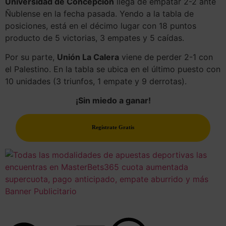
Universidad de Concepción
llega de empatar 2-2 ante
Ñublense en la fecha pasada. Yendo a la tabla de
posiciones, está en el décimo lugar con 18 puntos
producto de 5 victorias, 3 empates y 5 caídas.
Por su parte,
Unión La Calera
viene de perder 2-1 con
el Palestino. En la tabla se ubica en el último puesto con
10 unidades (3 triunfos, 1 empate y 9 derrotas).
¡Sin miedo a ganar!
Regístrate Gratis