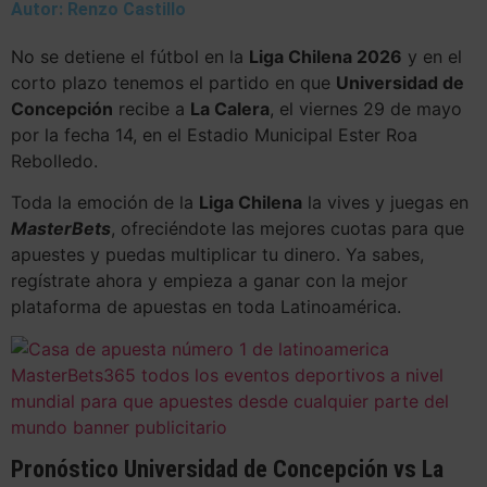
Autor: Renzo Castillo
No se detiene el fútbol en la
Liga Chilena 2026
y en el
corto plazo tenemos el partido en que
Universidad de
Concepción
recibe a
La Calera
, el viernes 29 de mayo
por la fecha 14, en el Estadio Municipal Ester Roa
Rebolledo.
Toda la emoción de la
Liga Chilena
la vives y juegas en
MasterBets
, ofreciéndote las mejores cuotas para que
apuestes y puedas multiplicar tu dinero. Ya sabes,
regístrate ahora y empieza a ganar con la mejor
plataforma de apuestas en toda Latinoamérica.
Pronóstico Universidad de Concepción vs La