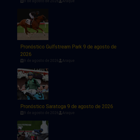
9 de agosto de 2026
Araque
Pronóstico Gulfstream Park 9 de agosto de
2026
9 de agosto de 2026
Araque
Pronóstico Saratoga 9 de agosto de 2026
9 de agosto de 2026
Araque