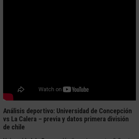
Análisis deportivo: Universidad de Concepción
vs La Calera – previa y datos primera división
de chile