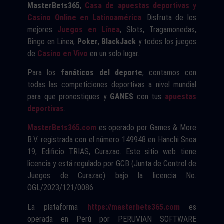
MasterBets365
,
Casa de apuestas deportivas y
Casino Online en Latinoamérica
. Disfruta de los
mejores
Juegos en Línea
, Slots, Tragamonedas,
Bingo en Línea,
Poker
,
BlackJack
y todos los juegos
de
Casino en Vivo
en un solo lugar.
Para los
fanáticos del deporte
, contamos con
todas las competiciones deportivas a nivel mundial
para que pronostiques y
GANES
con tus
apuestas
deportivas
.
MasterBets365.com
es operado por Games & More
B.V. registrada con el número 149948 en Hanchi Snoa
19, Edificio TRIAS, Curazao. Este sitio web tiene
licencia y está regulado por GCB (Junta de Control de
Juegos de Curazao) bajo la licencia No.
OGL/2023/121/0086.
La plataforma
https://masterbets365.com
es
operada en Perú por PERUVIAN SOFTWARE