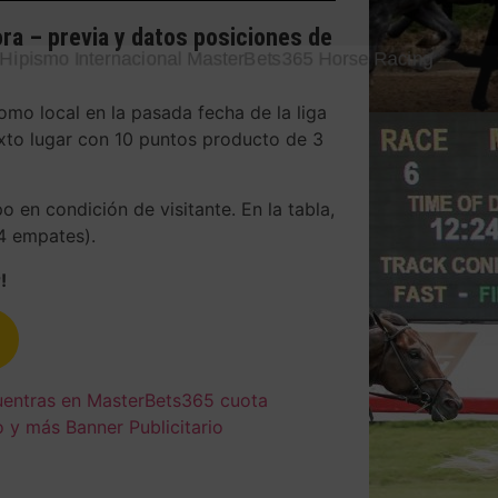
ora – previa y datos posiciones de
omo local en la pasada fecha de la liga
sexto lugar con 10 puntos producto de 3
 en condición de visitante. En la tabla,
 4 empates).
!