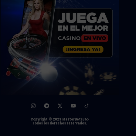
Copyright © 2023 MasterBets365
Todos los derechos reservados.