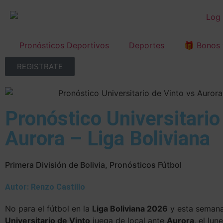
Pronósticos Deportivos
Deportes
🎁 Bonos 
REGISTRATE
Pronóstico Universitario
Aurora – Liga Boliviana
Primera División de Bolivia
,
Pronósticos Fútbol
Autor: Renzo Castillo
No para el fútbol en la
Liga Boliviana 2026
y esta semana 
Universitario de Vinto
juega de local ante
Aurora
, el lu