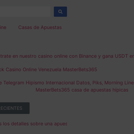
ine
Casas de Apuestas
RECIENTES
¿Qué es
una