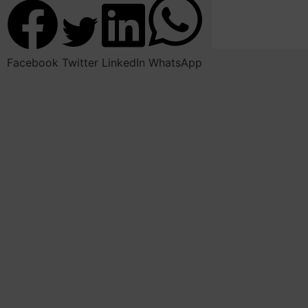
Facebook
Twitter
LinkedIn
WhatsApp