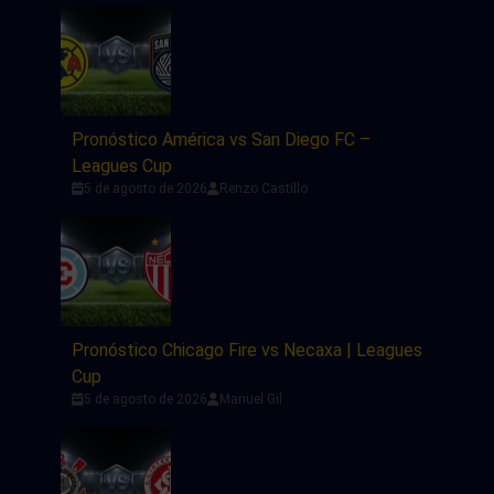
Pronóstico América vs San Diego FC –
Leagues Cup
5 de agosto de 2026
Renzo Castillo
Pronóstico Chicago Fire vs Necaxa | Leagues
Cup
5 de agosto de 2026
Manuel Gil