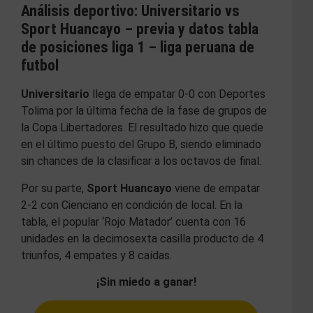
Análisis deportivo: Universitario vs
Sport Huancayo – previa y datos tabla
de posiciones liga 1 – liga peruana de
futbol
Universitario
llega de empatar 0-0 con Deportes
Tolima por la última fecha de la fase de grupos de
la Copa Libertadores. El resultado hizo que quede
en el último puesto del Grupo B, siendo eliminado
sin chances de la clasificar a los octavos de final.
Por su parte,
Sport Huancayo
viene de empatar
2-2 con Cienciano en condición de local. En la
tabla, el popular ‘Rojo Matador’ cuenta con 16
unidades en la decimosexta casilla producto de 4
triunfos, 4 empates y 8 caídas.
¡Sin miedo a ganar!