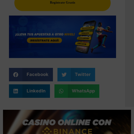
Regístrate Gratis
Facebook
Twitter
LinkedIn
WhatsApp