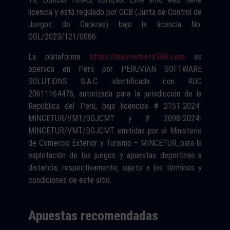
licencia y está regulado por GCB (Junta de Control de
Juegos de Curazao) bajo la licencia No.
OGL/2023/121/0086.
La plataforma
https://masterbets365.com
es
operada en Perú por PERUVIAN SOFTWARE
SOLUTIONS S.A.C. identificada con RUC
20611164476, autorizada para la jurisdicción de la
República del Perú, bajo licencias # 2151-2024-
MINCETUR/VMT/DGJCMT y # 2098-2024-
MINCETUR/VMT/DGJCMT emitidas por el Ministerio
de Comercio Exterior y Turismo – MINCETUR, para la
explotación de los juegos y apuestas deportivas a
distancia, respectivamente, sujeto a los términos y
condiciones de este sitio.
Apuestas recomendadas