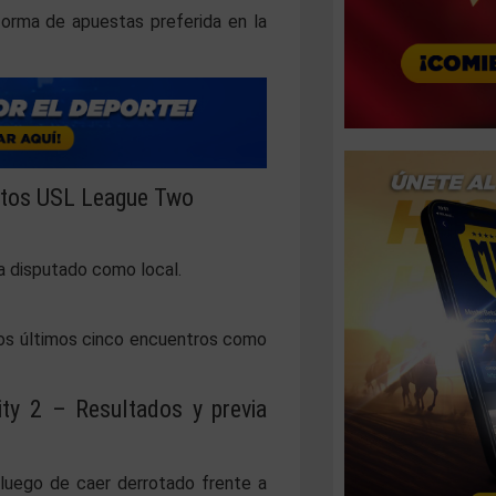
orma de apuestas preferida en la
 Datos USL League Two
ha disputado como local.
 los últimos cinco encuentros como
City 2 – Resultados y previa
 luego de caer derrotado frente a