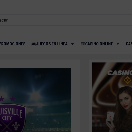
 PROMOCIONES
JUEGOS EN LÍNEA
CASINO ONLINE
CA