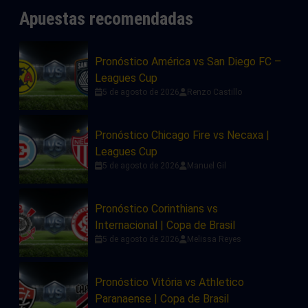
Apuestas recomendadas
Pronóstico América vs San Diego FC –
Leagues Cup
5 de agosto de 2026
Renzo Castillo
Pronóstico Chicago Fire vs Necaxa |
Leagues Cup
5 de agosto de 2026
Manuel Gil
Pronóstico Corinthians vs
Internacional | Copa de Brasil
5 de agosto de 2026
Melissa Reyes
Pronóstico Vitória vs Athletico
Paranaense | Copa de Brasil