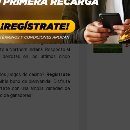
Pr
Pa
Pr
tro duelos, ya que solo han podido
Re
e los reveses lo registraron en el
te a Northern Indiana. Respecto al
s derrotas en los últimos cinco
los juegos de casino? ¡
Regístrate
íble bono de bienvenida! Disfruta
rtete con una amplia variedad de
ad de ganadores!