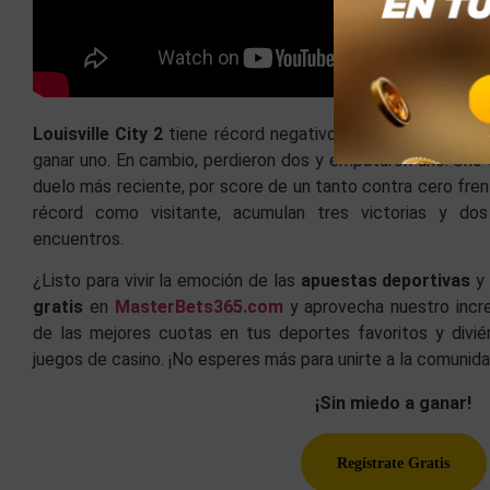
Louisville City 2
tiene récord negativo en los últimos cua
ganar uno. En cambio, perdieron dos y empataron uno. Uno d
duelo más reciente, por score de un tanto contra cero fren
récord como visitante, acumulan tres victorias y do
encuentros.
¿Listo para vivir la emoción de las
apuestas deportivas
y 
gratis
en
MasterBets365.com
y aprovecha nuestro incre
de las mejores cuotas en tus deportes favoritos y divié
juegos de casino. ¡No esperes más para unirte a la comunid
¡Sin miedo a ganar!
Regístrate Gratis