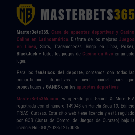
MasterBets365
,
Casa de apuestas deportivas y
Casino
Online en Latinoamérica
. Disfruta de los mejores
Juegos
en Línea
, Slots, Tragamonedas, Bingo en Línea,
Poker
,
BlackJack
y todos los juegos de
Casino en Vivo
en un solo
lugar.
Para los
fanáticos del deporte
, contamos con todas las
competiciones deportivas a nivel mundial para que
pronostiques y
GANES
con tus
apuestas deportivas
.
MasterBets365.com
es operado por Games & More B.V.
registrada con el número 149948 en Hanchi Snoa 19, Edificio
TRIAS, Curazao. Este sitio web tiene licencia y está regulado
por GCB (Junta de Control de Juegos de Curazao) bajo la
licencia No. OGL/2023/121/0086.