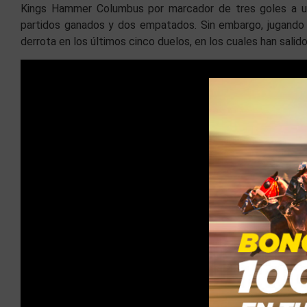
Kings Hammer Columbus por marcador de tres goles a un
partidos ganados y dos empatados. Sin embargo, jugando 
derrota en los últimos cinco duelos, en los cuales han salid