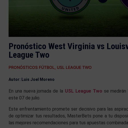
Pronóstico West Virginia vs Louisv
League Two
PRONÓSTICOS FÚTBOL
,
USL LEAGUE TWO
Autor: Luis Joel Moreno
En una nueva jornada de la
USL League Two
se medirán
este 07 de julio.
Este enfrentamiento promete ser decisivo para las aspirac
de optimizar tus resultados, MasterBets pone a tu disposi
las mejores recomendaciones para tus apuestas combinada