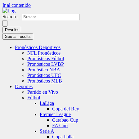
Ir al contenido
Search ...
Results
See all results
Pronósticos Deportivos
NFL Pronósticos
Pronósticos Fútbol
Pronósticos LVBP
Pronóstico NBA
Pronósticos UFC
Pronósticos MLB
Deportes
Partido en Vivo
Fútbol
LaLiga
Copa del Rey
Premier League
Carabao Cup
FA Cup
Serie A
Copa Italia