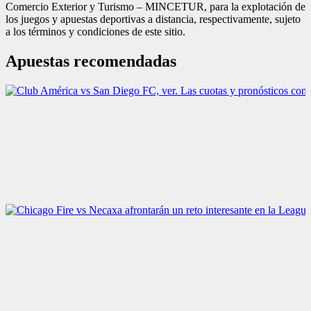
Comercio Exterior y Turismo – MINCETUR, para la explotación de
los juegos y apuestas deportivas a distancia, respectivamente, sujeto
a los términos y condiciones de este sitio.
Apuestas recomendadas