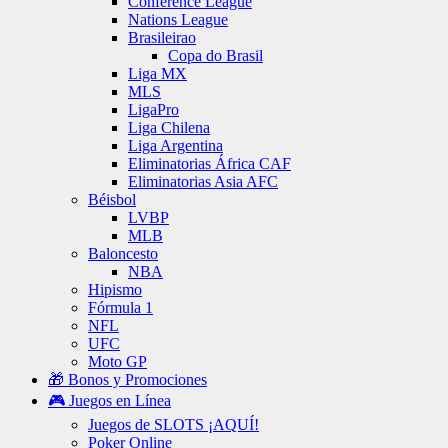
Conference League
Nations League
Brasileirao
Copa do Brasil
Liga MX
MLS
LigaPro
Liga Chilena
Liga Argentina
Eliminatorias África CAF
Eliminatorias Asia AFC
Béisbol
LVBP
MLB
Baloncesto
NBA
Hipismo
Fórmula 1
NFL
UFC
Moto GP
🎁 Bonos y Promociones
🎮 Juegos en Línea
Juegos de SLOTS ¡AQUÍ!
Poker Online