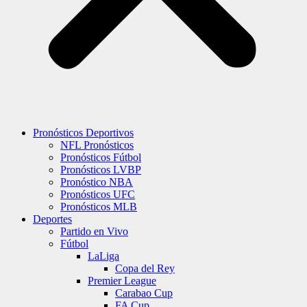
Pronósticos Deportivos
NFL Pronósticos
Pronósticos Fútbol
Pronósticos LVBP
Pronóstico NBA
Pronósticos UFC
Pronósticos MLB
Deportes
Partido en Vivo
Fútbol
LaLiga
Copa del Rey
Premier League
Carabao Cup
FA Cup