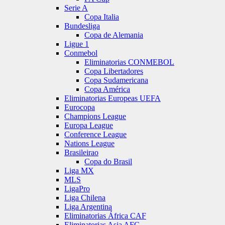
Serie A
Copa Italia
Bundesliga
Copa de Alemania
Ligue 1
Conmebol
Eliminatorias CONMEBOL
Copa Libertadores
Copa Sudamericana
Copa América
Eliminatorias Europeas UEFA
Eurocopa
Champions League
Europa League
Conference League
Nations League
Brasileirao
Copa do Brasil
Liga MX
MLS
LigaPro
Liga Chilena
Liga Argentina
Eliminatorias África CAF
Eliminatorias Asia AFC