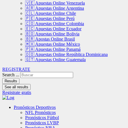
🇻🇪 Apuestas Online Venezuela
🇦🇷 Apuestas Online Argentina
🇨🇱 Apuestas Online Chile
🇵🇪 Apuestas Online Perú
🇨🇴 Apuestas Online Colombia
🇪🇨 Apuestas Online Ecuador
🇧🇴 Apuestas Online Bolivia
🇧🇷 Apostas Online Brasil
🇲🇽 Apuestas Online México
🇵🇦 Apuestas Online Panamá
🇩🇴 Apuestas Online República Dominicana
🇬🇹 Apuestas Online Guatemala
REGISTRATE
Search ...
Results
See all results
Registrate gratis
Pronósticos Deportivos
NFL Pronósticos
Pronósticos Fútbol
Pronósticos LVBP
Pronóstico NBA