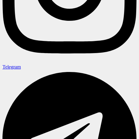
Telegram