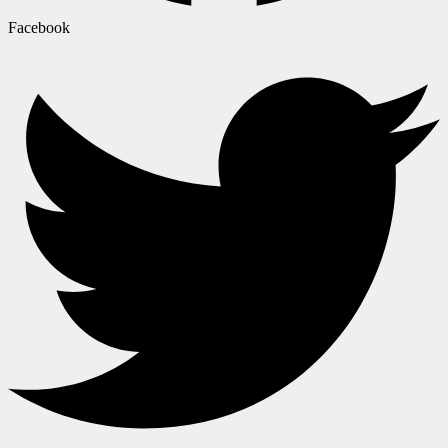
Facebook