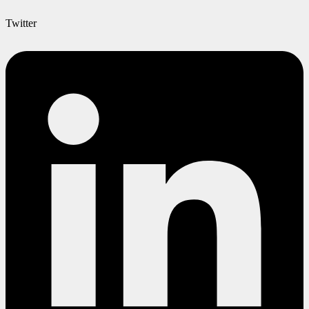
Twitter