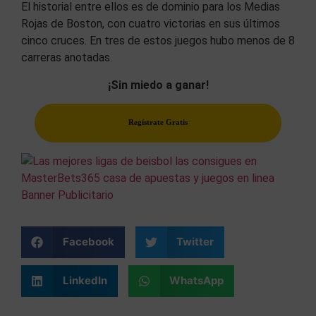
El historial entre ellos es de dominio para los Medias
Rojas de Boston, con cuatro victorias en sus últimos
cinco cruces. En tres de estos juegos hubo menos de 8
carreras anotadas.
¡Sin miedo a ganar!
Regístrate Gratis
Facebook
Twitter
LinkedIn
WhatsApp