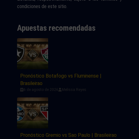
condiciones de este sitio.
Apuestas recomendadas
Pronóstico Botafogo vs Fluminense |
Brasileirao
6 de agosto de 2026
Melissa Reyes
Pronóstico Gremio vs Sao Paulo | Brasileirao