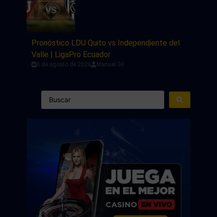
Pronóstico LDU Quito vs Independiente del
Valle | LigaPro Ecuador
6 de agosto de 2026
Manuel Gil