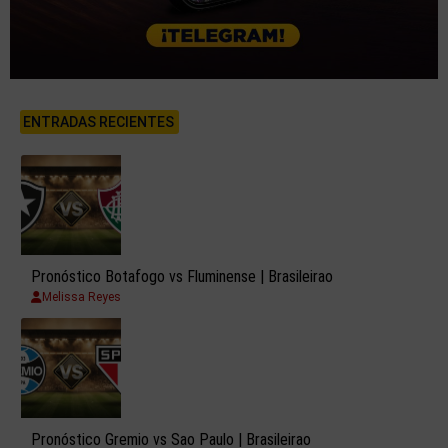
ENTRADAS RECIENTES
Pronóstico Botafogo vs Fluminense | Brasileirao
Melissa Reyes
Pronóstico Gremio vs Sao Paulo | Brasileirao