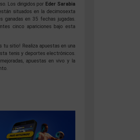
so. Los dirigidos por
Eder Sarabia
 están situados en la decimosexta
es ganadas en 35 fechas jugadas.
tes cinco apariciones bajo esta
 tu sitio! Realiza apuestas en una
sta tenis y deportes electrónicos.
mejoradas, apuestas en vivo y la
nto.