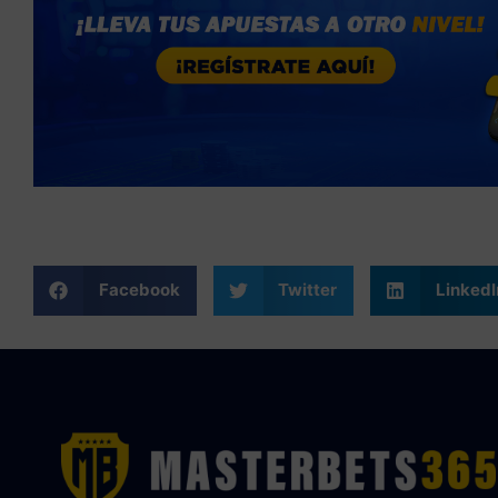
Facebook
Twitter
LinkedI