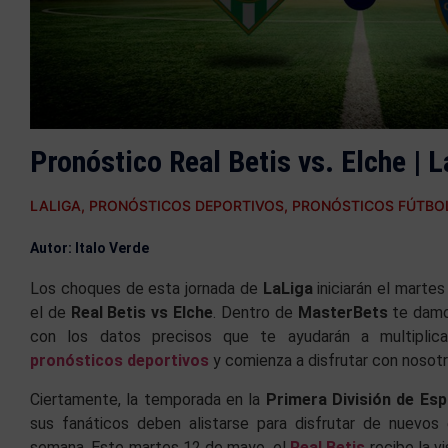
Pronóstico Real Betis vs. Elche | 
LALIGA
,
PRONÓSTICOS DEPORTIVOS
,
PRONÓSTICOS FÚTBO
Autor: Italo Verde
Los choques de esta jornada de
LaLiga
iniciarán el martes
el de
Real Betis vs Elche
. Dentro de
MasterBets
te damos
con los datos precisos que te ayudarán a multiplica
pronósticos deportivos
y comienza a disfrutar con nosotr
Ciertamente, la temporada en la
Primera División de Es
sus fanáticos deben alistarse para disfrutar de nuevos
semana. Este martes 12 de mayo, el
Real Betis
recibe la vi