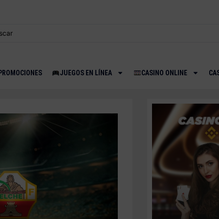
 PROMOCIONES
JUEGOS EN LÍNEA
CASINO ONLINE
CA