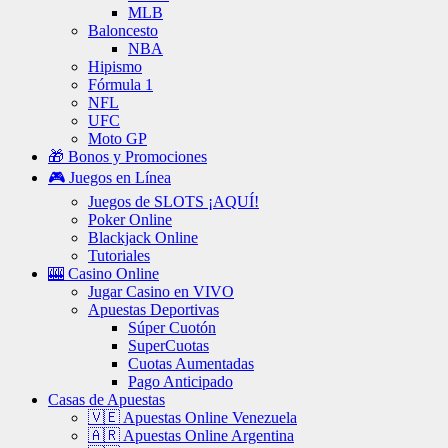
MLB
Baloncesto
NBA
Hipismo
Fórmula 1
NFL
UFC
Moto GP
🎁 Bonos y Promociones
🎮 Juegos en Línea
Juegos de SLOTS ¡AQUÍ!
Poker Online
Blackjack Online
Tutoriales
🎰 Casino Online
Jugar Casino en VIVO
Apuestas Deportivas
Súper Cuotón
SuperCuotas
Cuotas Aumentadas
Pago Anticipado
Casas de Apuestas
🇻🇪 Apuestas Online Venezuela
🇦🇷 Apuestas Online Argentina