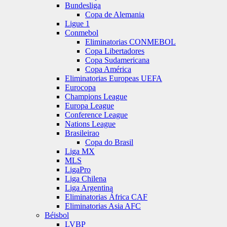
Bundesliga
Copa de Alemania
Ligue 1
Conmebol
Eliminatorias CONMEBOL
Copa Libertadores
Copa Sudamericana
Copa América
Eliminatorias Europeas UEFA
Eurocopa
Champions League
Europa League
Conference League
Nations League
Brasileirao
Copa do Brasil
Liga MX
MLS
LigaPro
Liga Chilena
Liga Argentina
Eliminatorias África CAF
Eliminatorias Asia AFC
Béisbol
LVBP