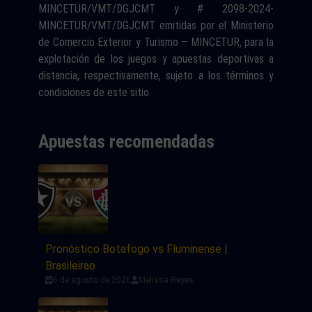
MINCETUR/VMT/DGJCMT y # 2098-2024-
MINCETUR/VMT/DGJCMT emitidas por el Ministerio
de Comercio Exterior y Turismo – MINCETUR, para la
explotación de los juegos y apuestas deportivas a
distancia, respectivamente, sujeto a los términos y
condiciones de este sitio.
Apuestas recomendadas
Pronóstico Botafogo vs Fluminense |
Brasileirao
6 de agosto de 2026
Melissa Reyes