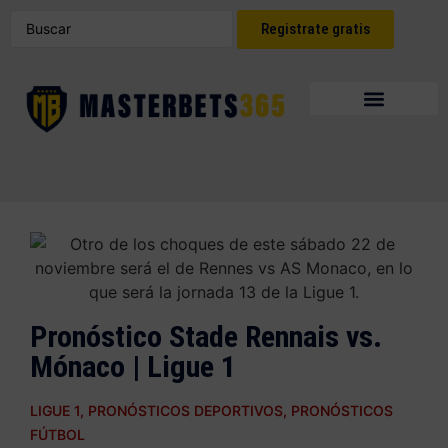
Registrate gratis
Pronóstico Stade Rennais vs.
Mónaco | Ligue 1
LIGUE 1
,
PRONÓSTICOS DEPORTIVOS
,
PRONÓSTICOS
FÚTBOL