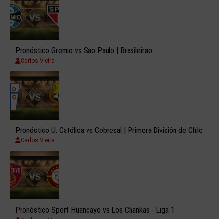
Pronóstico Gremio vs Sao Paulo | Brasileirao
Carlos Vieira
Pronóstico U. Católica vs Cobresal | Primera División de Chile
Carlos Vieira
Pronóstico Sport Huancayo vs Los Chankas - Liga 1