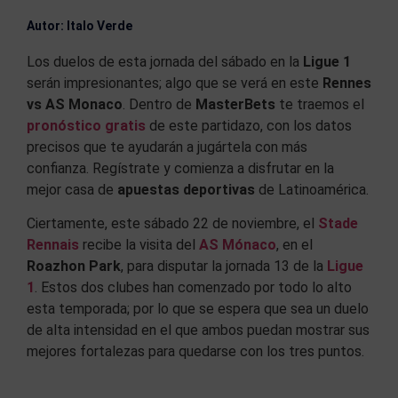
Autor: Italo Verde
Los duelos de esta jornada del sábado en la
Ligue 1
serán impresionantes; algo que se verá en este
Rennes
vs AS Monaco
. Dentro de
MasterBets
te traemos el
pronóstico gratis
de este partidazo, con los datos
precisos que te ayudarán a jugártela con más
confianza. Regístrate y comienza a disfrutar en la
mejor casa de
apuestas deportivas
de Latinoamérica.
Ciertamente, este sábado 22 de noviembre, el
Stade
Rennais
recibe la visita del
AS Mónaco
, en el
Roazhon Park
, para disputar la jornada 13 de la
Ligue
1
. Estos dos clubes han comenzado por todo lo alto
esta temporada; por lo que se espera que sea un duelo
de alta intensidad en el que ambos puedan mostrar sus
mejores fortalezas para quedarse con los tres puntos.