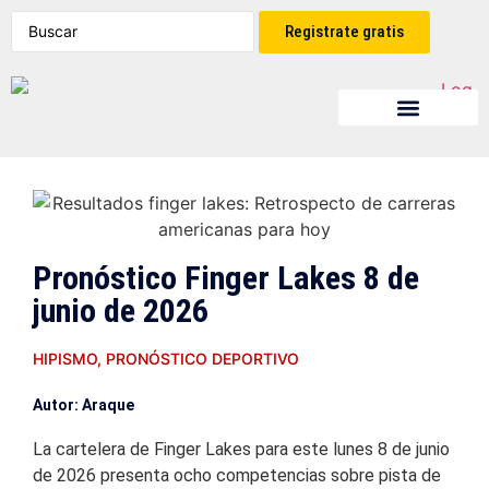
Registrate gratis
PRONÓSTICOS DEPORTIVOS
🎁 BONOS Y PROMOCIONES
🎮 JUEGOS EN LÍNEA
🎰 CASINO ONLINE
CASAS DE APUESTAS
Pronóstico Finger Lakes 8 de
junio de 2026
HIPISMO
,
PRONÓSTICO DEPORTIVO
Autor: Araque
La cartelera de Finger Lakes para este lunes 8 de junio
de 2026 presenta ocho competencias sobre pista de