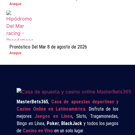
Araque
Pronóstico Del Mar 8 de agosto de 2026
Araque
MasterBets365
,
Casa de apuestas deportivas y
Casino Online en Latinoamérica
. Disfruta de los
mejores
Juegos en Línea
, Slots, Tragamonedas,
Bingo en Línea,
Poker
,
BlackJack
y todos los juegos
de
Casino en Vivo
en un solo lugar.