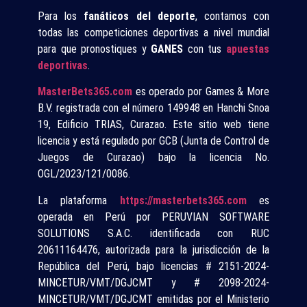
Para los
fanáticos del deporte
, contamos con
todas las competiciones deportivas a nivel mundial
para que pronostiques y
GANES
con tus
apuestas
deportivas
.
MasterBets365.com
es operado por Games & More
B.V. registrada con el número 149948 en Hanchi Snoa
19, Edificio TRIAS, Curazao. Este sitio web tiene
licencia y está regulado por GCB (Junta de Control de
Juegos de Curazao) bajo la licencia No.
OGL/2023/121/0086.
La plataforma
https://masterbets365.com
es
operada en Perú por PERUVIAN SOFTWARE
SOLUTIONS S.A.C. identificada con RUC
20611164476, autorizada para la jurisdicción de la
República del Perú, bajo licencias # 2151-2024-
MINCETUR/VMT/DGJCMT y # 2098-2024-
MINCETUR/VMT/DGJCMT emitidas por el Ministerio