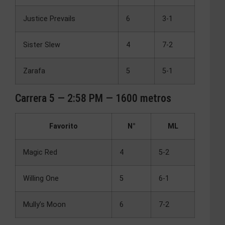
Justice Prevails
6
3-1
Sister Slew
4
7-2
Zarafa
5
5-1
Carrera 5 — 2:58 PM — 1600 metros
Favorito
N°
ML
Magic Red
4
5-2
Willing One
5
6-1
Mully’s Moon
6
7-2