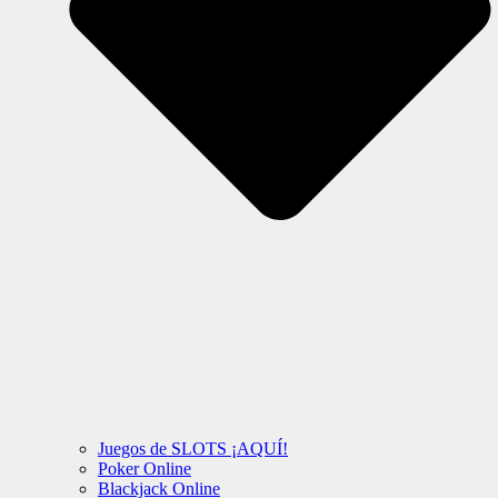
Juegos de SLOTS ¡AQUÍ!
Poker Online
Blackjack Online