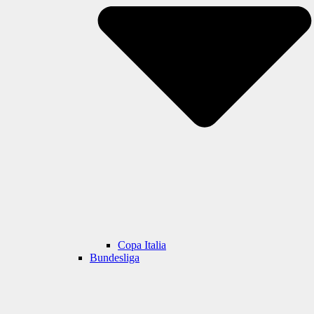
Copa Italia
Bundesliga