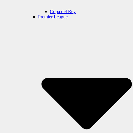
Copa del Rey
Premier League