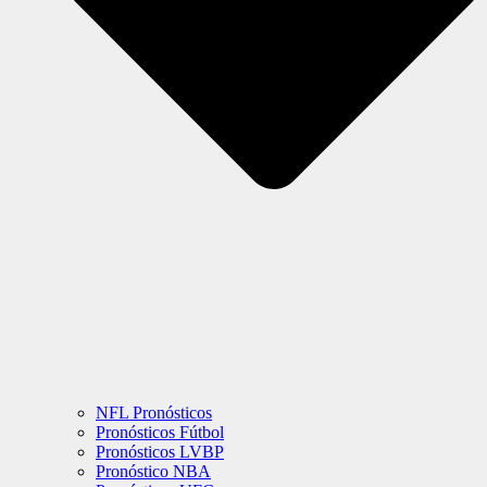
NFL Pronósticos
Pronósticos Fútbol
Pronósticos LVBP
Pronóstico NBA