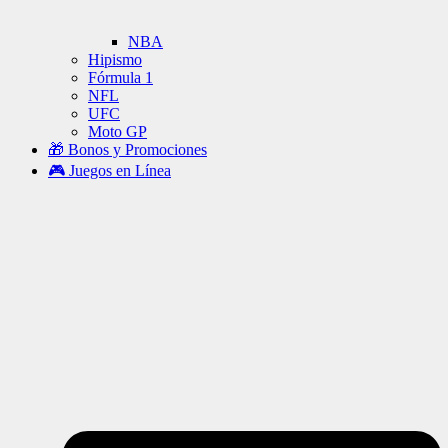
NBA
Hipismo
Fórmula 1
NFL
UFC
Moto GP
🎁 Bonos y Promociones
🎮 Juegos en Línea