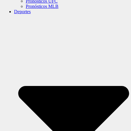
Pronósticos UFC
Pronósticos MLB
Deportes