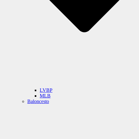
LVBP
MLB
Baloncesto