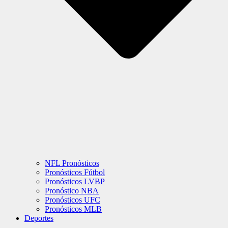
NFL Pronósticos
Pronósticos Fútbol
Pronósticos LVBP
Pronóstico NBA
Pronósticos UFC
Pronósticos MLB
Deportes