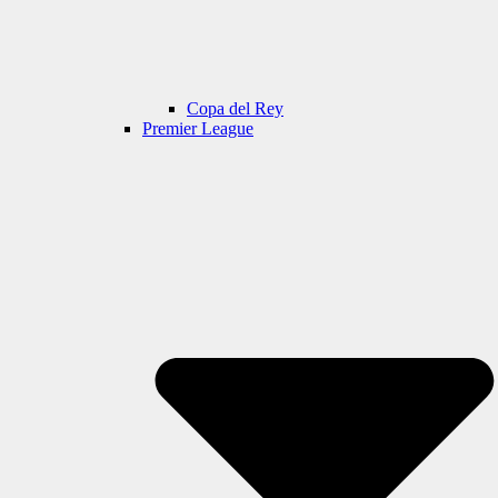
Copa del Rey
Premier League