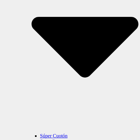
Súper Cuotón