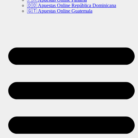
🇩🇴 Apuestas Online República Dominicana
🇬🇹 Apuestas Online Guatemala