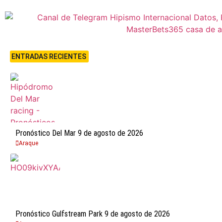
ENTRADAS RECIENTES
Pronóstico Del Mar 9 de agosto de 2026
Araque
Pronóstico Gulfstream Park 9 de agosto de 2026