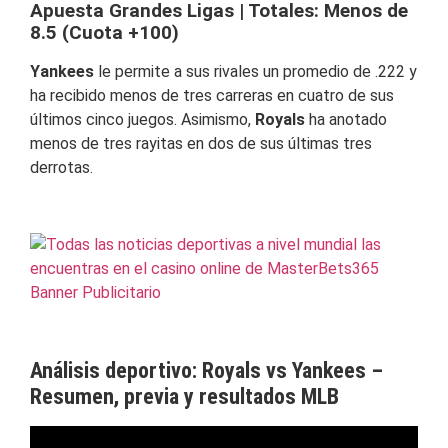
Apuesta Grandes Ligas | Totales: Menos de
8.5 (Cuota +100)
Yankees
le permite a sus rivales un promedio de .222 y
ha recibido menos de tres carreras en cuatro de sus
últimos cinco juegos. Asimismo,
Royals
ha anotado
menos de tres rayitas en dos de sus últimas tres
derrotas.
Análisis deportivo: Royals vs Yankees –
Resumen, previa y resultados MLB