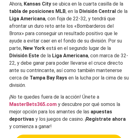
Ahora,
Kansas City
se ubica en la cuarta casilla de la
tabla de posiciones MLB
, en la
División Central
de la
Liga Americana
, con foja de 22-32, y tendrá que
afrontar un duro reto ante los «Bombarderos del
Bronx» para conseguir un resultado positivo que le
ayude a evitar caer en el fondo de su división. Por su
parte,
New York
está en el segundo lugar de la
División Este
de la
Liga Americana
, con marca de 32-
22, y debe ganar para poder llevarse el cruce directo
ante su contrincante, así como también mantenerse
cerca de
Tampa Bay Rays
en la lucha por la cima de su
división.
¡No te quedes fuera de la acción! Únete a
MasterBets365.com
y descubre por qué somos la
mejor opción para los amantes de las
apuestas
deportivas
y los juegos de casino. ¡
Regístrate ahora
y comienza a ganar!