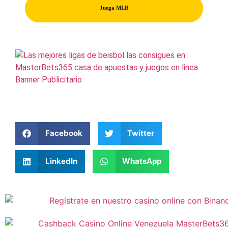
Juega MLB
Facebook
Twitter
LinkedIn
WhatsApp