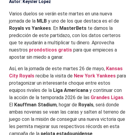
Autor: Keysler Lopez
Varios duelos se verán este martes en una nueva
jornada de la
MLB
y uno de los que destaca es el de
Royals vs Yankees
. En
MasterBets
te damos la
predicción de este partidazo, con los datos certeros
que te ayudarán a multiplicar tu dinero. Aprovecha
nuestros
pronósticos gratis
para que empieces a
apostar sin miedo a ganar.
Así, en la jornada de este martes 26 de mayo,
Kansas
City Royals
recibe la visita de
New York Yankees
para
protagonizar un interesante choque entre estos
equipos rivales de la
Liga Americana
y continuar con
la acción de la temporada 2026 de las
Grandes Ligas
.
El
Kauffman Stadium
, hogar de
Royals
, será donde
ambas novenas se vean las caras y salten al terreno de
juego con la misión de conseguir una nueva victoria que
les permita mejorar sus respectivos récords en esta
campaña de la
pelota estadounidense
.