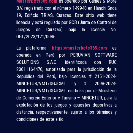
MasterBets365.com
es operado por Games & More
B.V. registrada con el número 149948 en Hanchi Snoa
19, Edificio TRIAS, Curazao. Este sitio web tiene
licencia y está regulado por GCB (Junta de Control de
Juegos de Curazao) bajo la licencia No.
OGL/2023/121/0086.
La plataforma
https://masterbets365.com
es
operada en Perú por PERUVIAN SOFTWARE
SOLUTIONS S.A.C. identificada con RUC
20611164476, autorizada para la jurisdicción de la
República del Perú, bajo licencias # 2151-2024-
MINCETUR/VMT/DGJCMT y # 2098-2024-
MINCETUR/VMT/DGJCMT emitidas por el Ministerio
de Comercio Exterior y Turismo – MINCETUR, para la
explotación de los juegos y apuestas deportivas a
distancia, respectivamente, sujeto a los términos y
condiciones de este sitio.