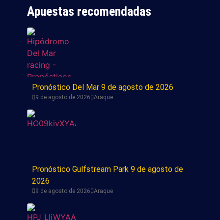
Apuestas recomendadas
Pronóstico Del Mar 9 de agosto de 2026
9 de agosto de 2026
Araque
Pronóstico Gulfstream Park 9 de agosto de
2026
9 de agosto de 2026
Araque