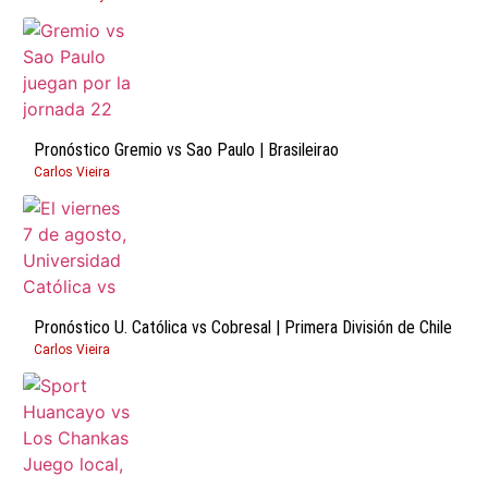
Pronóstico Gremio vs Sao Paulo | Brasileirao
Carlos Vieira
Pronóstico U. Católica vs Cobresal | Primera División de Chile
Carlos Vieira