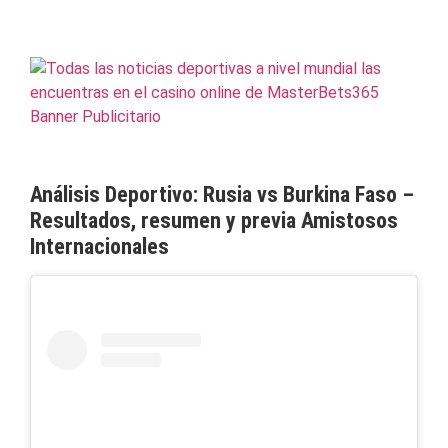
Análisis Deportivo: Rusia vs Burkina Faso
–
Resultados, resumen y previa Amistosos
Internacionales