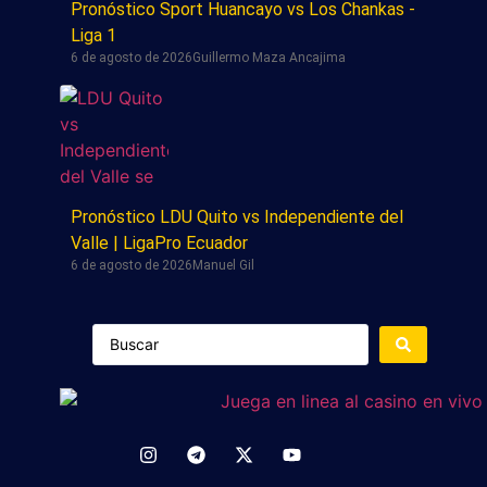
Pronóstico Sport Huancayo vs Los Chankas -
Liga 1
6 de agosto de 2026
Guillermo Maza Ancajima
Pronóstico LDU Quito vs Independiente del
Valle | LigaPro Ecuador
6 de agosto de 2026
Manuel Gil