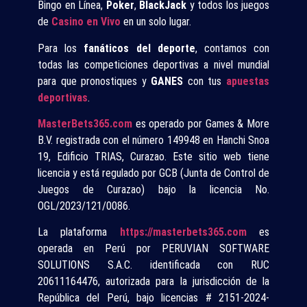
Bingo en Línea,
Poker
,
BlackJack
y todos los juegos
de
Casino en Vivo
en un solo lugar.
Para los
fanáticos del deporte
, contamos con
todas las competiciones deportivas a nivel mundial
para que pronostiques y
GANES
con tus
apuestas
deportivas
.
MasterBets365.com
es operado por Games & More
B.V. registrada con el número 149948 en Hanchi Snoa
19, Edificio TRIAS, Curazao. Este sitio web tiene
licencia y está regulado por GCB (Junta de Control de
Juegos de Curazao) bajo la licencia No.
OGL/2023/121/0086.
La plataforma
https://masterbets365.com
es
operada en Perú por PERUVIAN SOFTWARE
SOLUTIONS S.A.C. identificada con RUC
20611164476, autorizada para la jurisdicción de la
República del Perú, bajo licencias # 2151-2024-