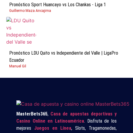
Pronóstico Sport Huancayo vs Los Chankas - Liga 1
Guillermo Maza Ancajima
Pronóstico LDU Quito vs Independiente del Valle | LigaPro
Ecuador
Manuel Gil
MasterBets365
,
Casa de apuestas deportivas y
Casino Online en Latinoamérica
. Disfruta de los
mejores
Juegos en Línea
, Slots, Tragamonedas,