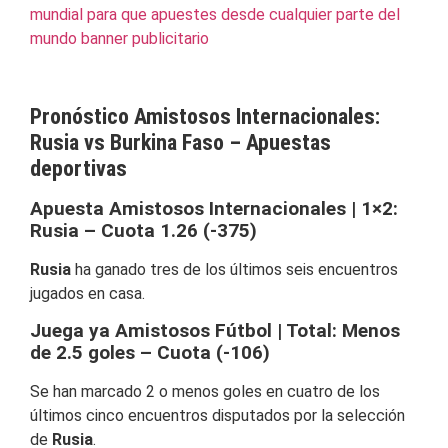
Pronóstico Amistosos Internacionales:
Rusia vs Burkina Faso – Apuestas
deportivas
Apuesta Amistosos Internacionales | 1×2:
Rusia – Cuota 1.26 (-375)
Rusia
ha ganado tres de los últimos seis encuentros
jugados en casa.
Juega ya Amistosos Fútbol | Total: Menos
de 2.5 goles – Cuota (-106)
Se han marcado 2 o menos goles en cuatro de los
últimos cinco encuentros disputados por la selección
de
Rusia
.