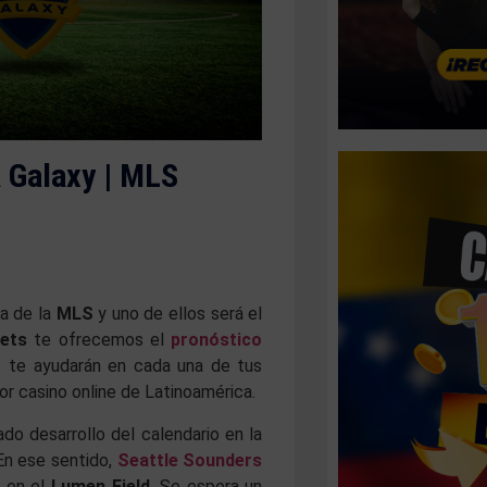
 Galaxy | MLS
da de la
MLS
y uno de ellos será el
ets
te ofrecemos el
pronóstico
e te ayudarán en cada una de tus
or casino online de Latinoamérica.
o desarrollo del calendario en la
 En ese sentido,
Seattle Sounders
, en el
Lumen Field
. Se espera un