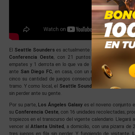
El
Seattle Sounders
es actualmente el cuarto equipo en 
Conferencia Oeste
, con 21 puntos acumulados; gracia
empates y 1 derrota en lo que va de la temporada 2026. 
ante
San Diego FC
, en casa, con un marcador de 1-1. C
cinco su cantidad de juegos consecutivos sin perder, su
tramo. Y como local, el
Seattle Sounders
presenta una rac
sin perder ante su gente.
Por su parte,
Los Ángeles Galaxy
es el noveno conjunto e
su
Conferencia Oeste
, con 16 unidades recolectadas; pro
tropiezos en el transcurso del vigente calendario. Llegar
vencer al
Atlanta United
, a domicilio, con una pizarra de
tres juegos en fila sin perder. Y fungiendo de visitante,
L