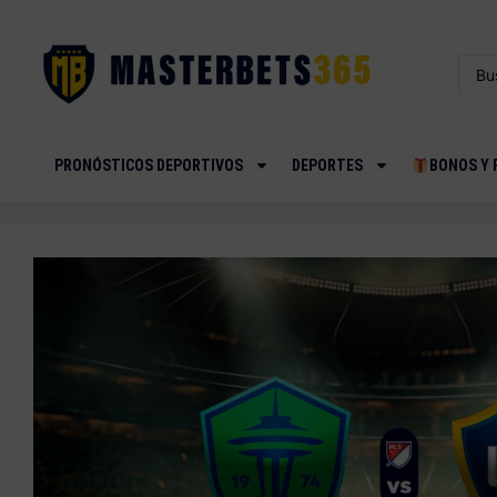
PRONÓSTICOS DEPORTIVOS
DEPORTES
BONOS Y