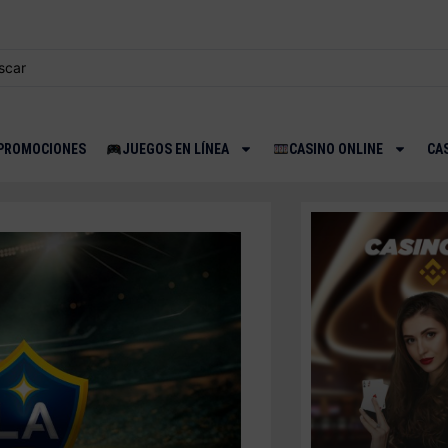
 PROMOCIONES
JUEGOS EN LÍNEA
CASINO ONLINE
CA