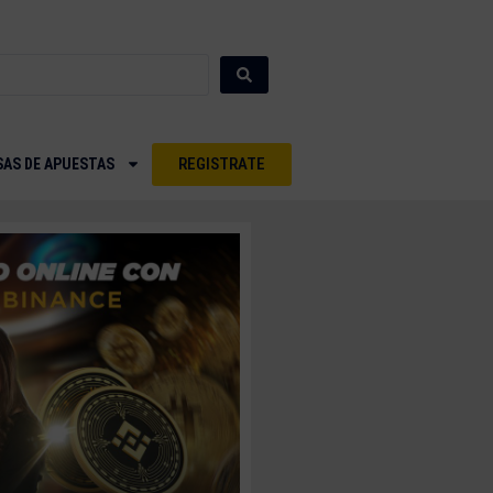
REGISTRATE
SAS DE APUESTAS