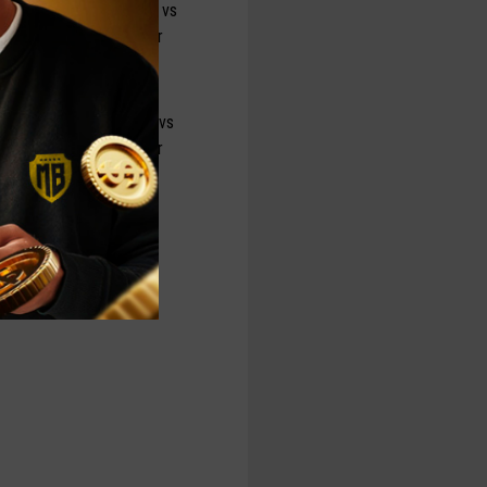
onóstico Guayaquil City vs
elec | Liga Pro Ecuador
Melissa Reyes
onóstico Barcelona SC vs
cará | Liga Pro Ecuador
Melissa Reyes