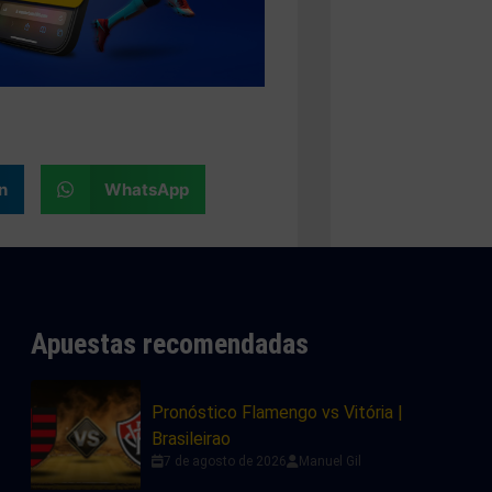
n
WhatsApp
Apuestas recomendadas
Pronóstico Flamengo vs Vitória |
Brasileirao
7 de agosto de 2026
Manuel Gil