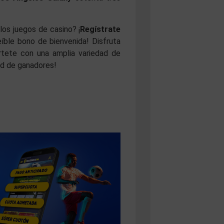
los juegos de casino? ¡
Regístrate
íble bono de bienvenida! Disfruta
rtete con una amplia variedad de
ad de ganadores!