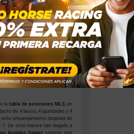
Pr
Em
Pr
Ma
la
tabla de posiciones MLS
, en la
s a su récord de 6 victorias, 3
Recientemente dividieron honores
on este resultado han extendido a
mándole tres celebraciones en ese
ha fantástica de 23 juegos en fila
n la
tabla de posiciones MLS
, en
ducto de 4 lauros, 4 igualdades y 4
á a este emparejamiento después de
 2-1. De esta manera han llegado a
os Ángeles Galaxy
ostenta tres