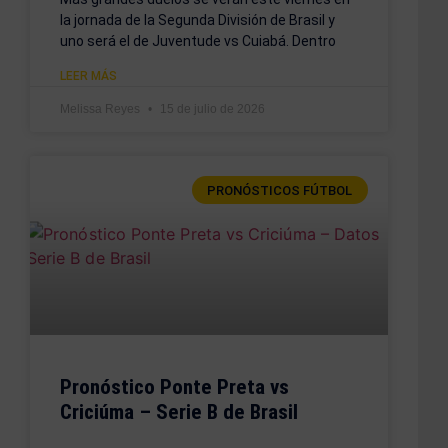
la jornada de la Segunda División de Brasil y
uno será el de Juventude vs Cuiabá. Dentro
LEER MÁS
Melissa Reyes
15 de julio de 2026
PRONÓSTICOS FÚTBOL
Pronóstico Ponte Preta vs
Criciúma – Serie B de Brasil