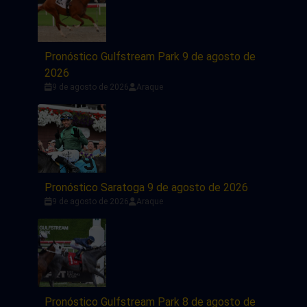
Pronóstico Gulfstream Park 9 de agosto de
2026
9 de agosto de 2026
Araque
Pronóstico Saratoga 9 de agosto de 2026
9 de agosto de 2026
Araque
Pronóstico Gulfstream Park 8 de agosto de