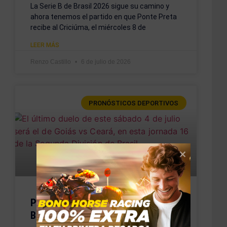
La Serie B de Brasil 2026 sigue su camino y
ahora tenemos el partido en que Ponte Preta
recibe al Criciúma, el miércoles 8 de
LEER MÁS
Renzo Castillo
6 de julio de 2026
PRONÓSTICOS DEPORTIVOS
Pronóstico Goiás vs Ceará –
Brasileirao B