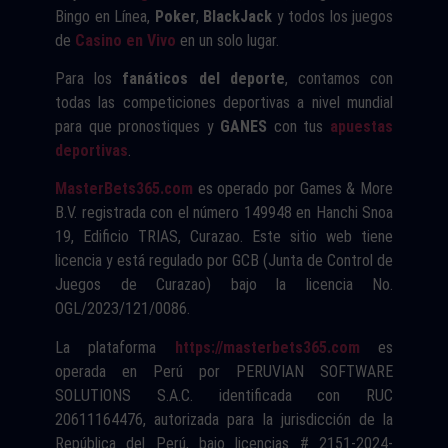
Bingo en Línea,
Poker
,
BlackJack
y todos los juegos
de
Casino en Vivo
en un solo lugar.
Para los
fanáticos del deporte
, contamos con
todas las competiciones deportivas a nivel mundial
para que pronostiques y
GANES
con tus
apuestas
deportivas
.
MasterBets365.com
es operado por Games & More
B.V. registrada con el número 149948 en Hanchi Snoa
19, Edificio TRIAS, Curazao. Este sitio web tiene
licencia y está regulado por GCB (Junta de Control de
Juegos de Curazao) bajo la licencia No.
OGL/2023/121/0086.
La plataforma
https://masterbets365.com
es
operada en Perú por PERUVIAN SOFTWARE
SOLUTIONS S.A.C. identificada con RUC
20611164476, autorizada para la jurisdicción de la
República del Perú, bajo licencias # 2151-2024-