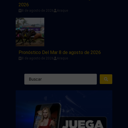
2026
8 de agosto de 2026
Araque
Pronóstico Del Mar 8 de agosto de 2026
8 de agosto de 2026
Araque