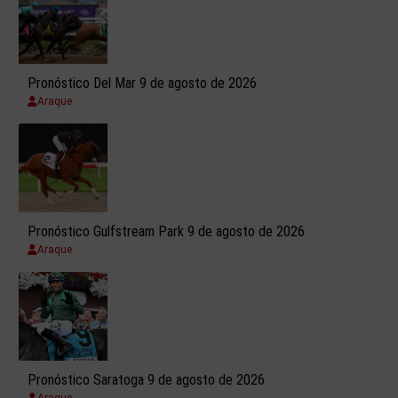
Pronóstico Del Mar 9 de agosto de 2026
Araque
Pronóstico Gulfstream Park 9 de agosto de 2026
Araque
Pronóstico Saratoga 9 de agosto de 2026