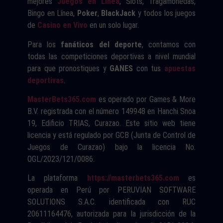
mejores
Juegos en Línea
, Slots, Tragamonedas,
Bingo en Línea,
Poker
,
BlackJack
y todos los juegos
de
Casino en Vivo
en un solo lugar.
Para los
fanáticos del deporte
, contamos con
todas las competiciones deportivas a nivel mundial
para que pronostiques y
GANES
con tus
apuestas
deportivas
.
MasterBets365.com
es operado por Games & More
B.V. registrada con el número 149948 en Hanchi Snoa
19, Edificio TRIAS, Curazao. Este sitio web tiene
licencia y está regulado por GCB (Junta de Control de
Juegos de Curazao) bajo la licencia No.
OGL/2023/121/0086.
La plataforma
https://masterbets365.com
es
operada en Perú por PERUVIAN SOFTWARE
SOLUTIONS S.A.C. identificada con RUC
20611164476, autorizada para la jurisdicción de la