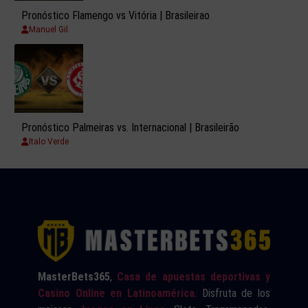
Pronóstico Flamengo vs Vitória | Brasileirao
Manuel Gil
Pronóstico Palmeiras vs. Internacional | Brasileirão
Italo Verde
MasterBets365
,
Casa de apuestas deportivas y
Casino Online en Latinoamérica
. Disfruta de los