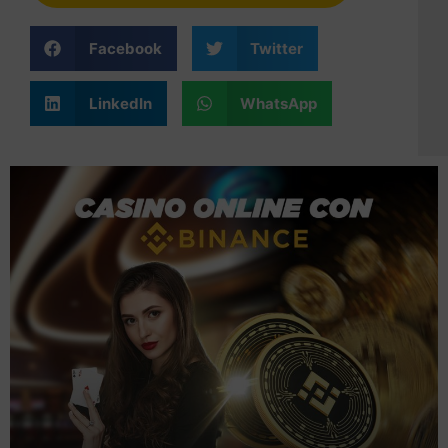
Facebook
Twitter
LinkedIn
WhatsApp