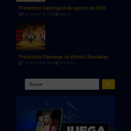
Pronóstico Saratoga 8 de agosto de 2026
8 de agosto de 2026
Araque
Pronóstico Flamengo vs Vitória | Brasileirao
7 de agosto de 2026
Manuel Gil