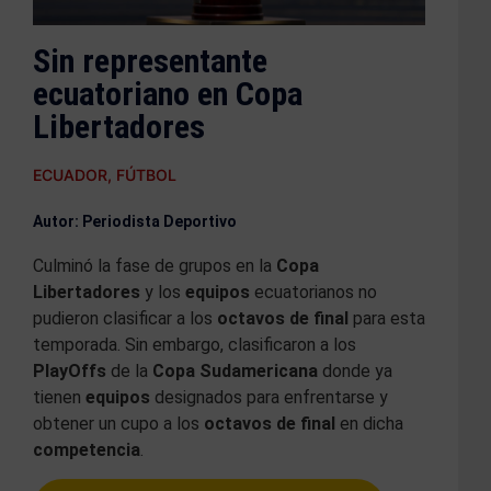
Sin representante
ecuatoriano en Copa
Libertadores
ECUADOR
,
FÚTBOL
Autor: Periodista Deportivo
Culminó la fase de grupos en la
Copa
Libertadores
y los
equipos
ecuatorianos no
pudieron clasificar a los
octavos de final
para esta
temporada. Sin embargo, clasificaron a los
PlayOffs
de la
Copa Sudamericana
donde ya
tienen
equipos
designados para enfrentarse y
obtener un cupo a los
octavos de final
en dicha
competencia
.