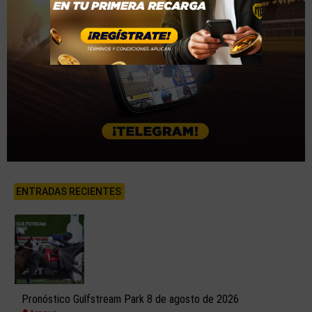
ENTRADAS RECIENTES
Pronóstico Gulfstream Park 8 de agosto de 2026