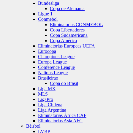
Bundesliga
Copa de Alemania
Ligue 1
Conmebol
Eliminatorias CONMEBOL
Copa Libertadores
Copa Sudamericana
Copa América
Eliminatorias Europeas UEFA
Eurocopa
Champions League
Europa League
Conference League
Nations League
Brasileirao
Copa do Brasil
Liga MX
MLS
LigaPro
Liga Chilena
Liga Argentina
Eliminatorias África CAF
Eliminatorias Asia AFC
Béisbol
LVBP