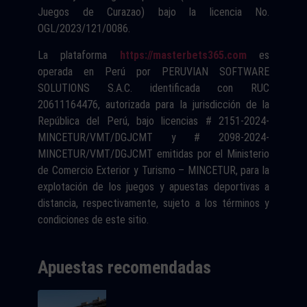
Juegos de Curazao) bajo la licencia No.
OGL/2023/121/0086.
La plataforma
https://masterbets365.com
es
operada en Perú por PERUVIAN SOFTWARE
SOLUTIONS S.A.C. identificada con RUC
20611164476, autorizada para la jurisdicción de la
República del Perú, bajo licencias # 2151-2024-
MINCETUR/VMT/DGJCMT y # 2098-2024-
MINCETUR/VMT/DGJCMT emitidas por el Ministerio
de Comercio Exterior y Turismo – MINCETUR, para la
explotación de los juegos y apuestas deportivas a
distancia, respectivamente, sujeto a los términos y
condiciones de este sitio.
Apuestas recomendadas