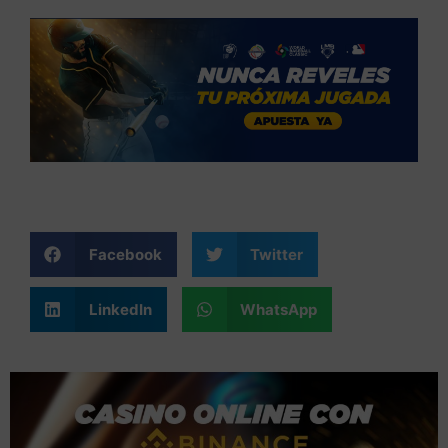
Facebook
Twitter
LinkedIn
WhatsApp