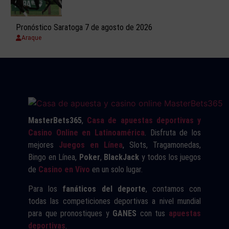
Pronóstico Saratoga 7 de agosto de 2026
Araque
MasterBets365
,
Casa de apuestas deportivas y
Casino Online en Latinoamérica
. Disfruta de los
mejores
Juegos en Línea
, Slots, Tragamonedas,
Bingo en Línea,
Poker
,
BlackJack
y todos los juegos
de
Casino en Vivo
en un solo lugar.
Para los
fanáticos del deporte
, contamos con
todas las competiciones deportivas a nivel mundial
para que pronostiques y
GANES
con tus
apuestas
deportivas
.