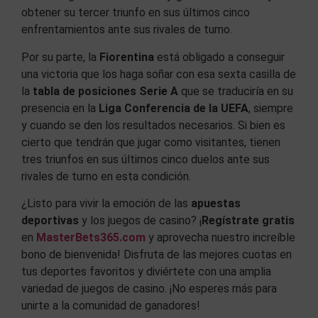
obtener su tercer triunfo en sus últimos cinco
enfrentamientos ante sus rivales de turno.
Por su parte, la
Fiorentina
está obligado a conseguir
una victoria que los haga soñar con esa sexta casilla de
la
tabla de posiciones Serie A
que se traduciría en su
presencia en la
Liga Conferencia de la UEFA
, siempre
y cuando se den los resultados necesarios. Si bien es
cierto que tendrán que jugar como visitantes, tienen
tres triunfos en sus últimos cinco duelos ante sus
rivales de turno en esta condición.
¿Listo para vivir la emoción de las
apuestas
deportivas
y los juegos de casino? ¡
Regístrate gratis
en
MasterBets365.com
y aprovecha nuestro increíble
bono de bienvenida! Disfruta de las mejores cuotas en
tus deportes favoritos y diviértete con una amplia
variedad de juegos de casino. ¡No esperes más para
unirte a la comunidad de ganadores!