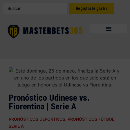
Registrate gratis
Pronóstico Udinese vs.
Fiorentina | Serie A
PRONÓSTICOS DEPORTIVOS
,
PRONÓSTICOS FÚTBOL
,
SERIE A