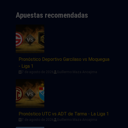
Apuestas recomendadas
Pronóstico Deportivo Garcilaso vs Moquegua
- Liga 1
7 de agosto de 2026
Guillermo Maza Ancajima
Pronóstico UTC vs ADT de Tarma - La Liga 1
7 de agosto de 2026
Guillermo Maza Ancajima