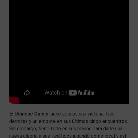
El
Udinese Calcio
tiene apenas una victoria, tres
derrotas y un empate en sus últimos cinco encuentros.
Sin embargo, tiene todo en sus manos para darle una
nueva alegría a sus fanáticos jugando como local y así