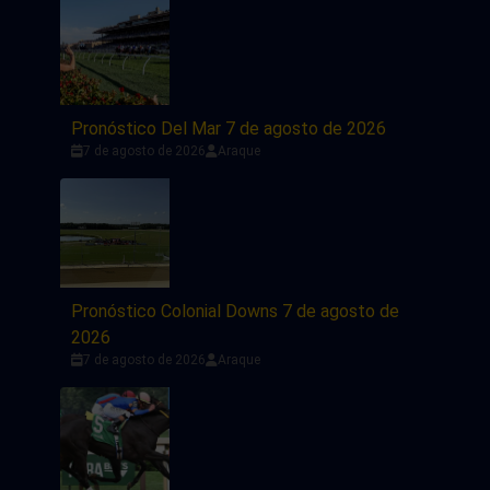
Pronóstico Del Mar 7 de agosto de 2026
7 de agosto de 2026
Araque
Pronóstico Colonial Downs 7 de agosto de
2026
7 de agosto de 2026
Araque