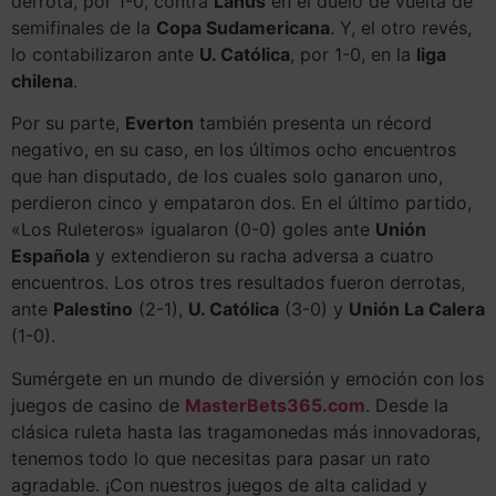
derrota, por 1-0, contra
Lanús
en el duelo de vuelta de
semifinales de la
Copa Sudamericana
. Y, el otro revés,
lo contabilizaron ante
U. Católica
, por 1-0, en la
liga
chilena
.
Por su parte,
Everton
también presenta un récord
negativo, en su caso, en los últimos ocho encuentros
que han disputado, de los cuales solo ganaron uno,
perdieron cinco y empataron dos. En el último partido,
«Los Ruleteros» igualaron (0-0) goles ante
Unión
Española
y extendieron su racha adversa a cuatro
encuentros. Los otros tres resultados fueron derrotas,
ante
Palestino
(2-1),
U. Católica
(3-0) y
Unión La Calera
(1-0).
Sumérgete en un mundo de diversión y emoción con los
juegos de casino de
MasterBets365.com
. Desde la
clásica ruleta hasta las tragamonedas más innovadoras,
tenemos todo lo que necesitas para pasar un rato
agradable. ¡Con nuestros juegos de alta calidad y