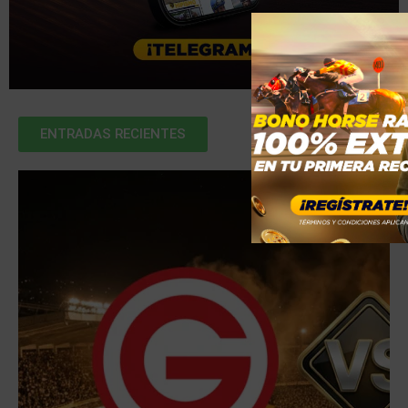
ENTRADAS RECIENTES