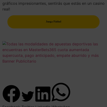
gráficos impresionantes, sentirás que estás en un casino
real!
Juega Fútbol
Facebook
Twitter
LinkedIn
WhatsApp