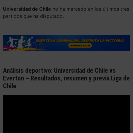
Universidad de Chile
no ha marcado en los últimos tres
partidos que ha disputado.
Análisis deportivo: Universidad de Chile vs
Everton – Resultados, resumen y previa Liga de
Chile