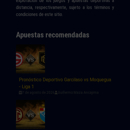
explotación de los juegos y apuestas deportivas a
distancia, respectivamente, sujeto a los términos y
condiciones de este sitio.
Apuestas recomendadas
Pronóstico Deportivo Garcilaso vs Moquegua
- Liga 1
7 de agosto de 2026
Guillermo Maza Ancajima