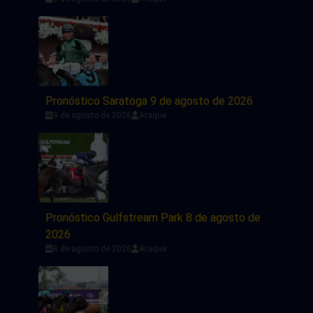
Pronóstico Saratoga 9 de agosto de 2026
9 de agosto de 2026
Araque
Pronóstico Gulfstream Park 8 de agosto de
2026
8 de agosto de 2026
Araque