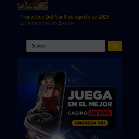
Pronóstico Del Mar 8 de agosto de 2026
8 de agosto de 2026
Araque