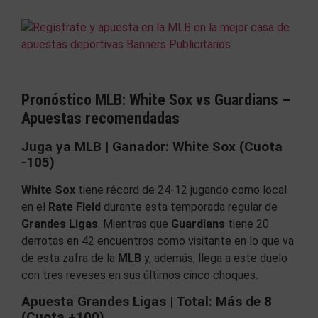
Pronóstico MLB: White Sox vs Guardians –
Apuestas recomendadas
Juga ya MLB | Ganador: White Sox (Cuota
-105)
White Sox
tiene récord de 24-12 jugando como local
en el
Rate Field
durante esta temporada regular de
Grandes Ligas
. Mientras que
Guardians
tiene 20
derrotas en 42 encuentros como visitante en lo que va
de esta zafra de la
MLB
y, además, llega a este duelo
con tres reveses en sus últimos cinco choques.
Apuesta Grandes Ligas | Total: Más de 8
(Cuota +100)