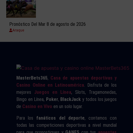
Pronóstico Del Mar 8 de agosto de 2026
Araque
MasterBets365
,
Casa de apuestas deportivas y
Casino Online en Latinoamérica
. Disfruta de los
mejores
Juegos en Línea
, Slots, Tragamonedas,
Bingo en Línea,
Poker
,
BlackJack
y todos los juegos
de
Casino en Vivo
en un solo lugar.
Para los
fanáticos del deporte
, contamos con
todas las competiciones deportivas a nivel mundial
para que pronostiques y
GANES
con tus
apuestas