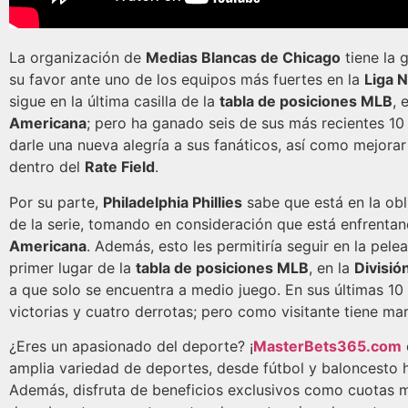
La organización de
Medias Blancas de Chicago
tiene la 
su favor ante uno de los equipos más fuertes en la
Liga N
sigue en la última casilla de la
tabla de posiciones MLB
, 
Americana
; pero ha ganado seis de sus más recientes 1
darle una nueva alegría a sus fanáticos, así como mejorar
dentro del
Rate Field
.
Por su parte,
Philadelphia Phillies
sabe que está en la obl
de la serie, tomando en consideración que está enfrenta
Americana
. Además, esto les permitiría seguir en la pele
primer lugar de la
tabla de posiciones MLB
, en la
Divisió
a que solo se encuentra a medio juego. En sus últimas 10 
victorias y cuatro derrotas; pero como visitante tiene mar
¿Eres un apasionado del deporte? ¡
MasterBets365.com
amplia variedad de deportes, desde fútbol y baloncesto h
Además, disfruta de beneficios exclusivos como cuotas m