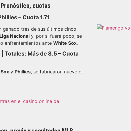
 Pronóstico, cuotas
illies – Cuota 1.71
n ganado tres de sus últimos cinco
Liga Nacional
y, por si fuera poco, se
nco enfrentamientos ante
White Sox
.
| Totales: Más de 8.5 – Cuota
 Sox
y
Phillies
, se fabricaron nueve o
men, previa y resultados MLB