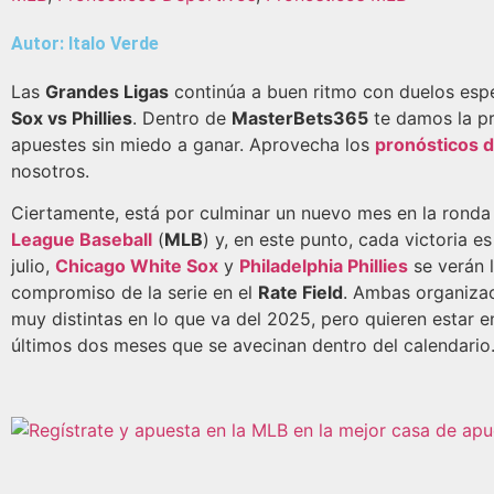
Autor: Italo Verde
Las
Grandes Ligas
continúa a buen ritmo con duelos esp
Sox vs Phillies
. Dentro de
MasterBets365
te damos la pr
apuestes sin miedo a ganar. Aprovecha los
pronósticos 
nosotros.
Ciertamente, está por culminar un nuevo mes en la ronda
League Baseball
(
MLB
) y, en este punto, cada victoria 
julio,
Chicago White Sox
y
Philadelphia Phillies
se verán l
compromiso de la serie en el
Rate Field
. Ambas organizac
muy distintas en lo que va del 2025, pero quieren estar 
últimos dos meses que se avecinan dentro del calendario