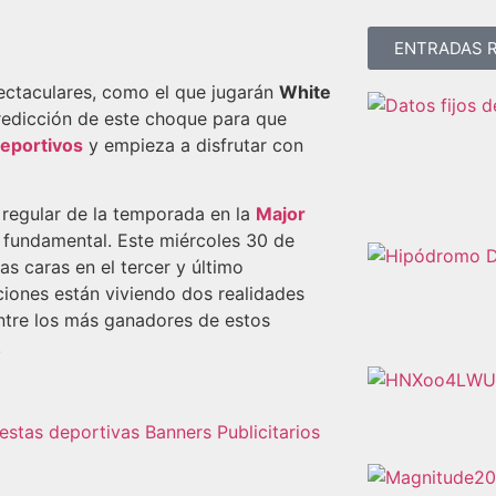
ENTRADAS 
ectaculares, como el que jugarán
White
edicción de este choque para que
deportivos
y empieza a disfrutar con
 regular de la temporada en la
Major
es fundamental. Este miércoles 30 de
as caras en el tercer y último
iones están viviendo dos realidades
entre los más ganadores de estos
.